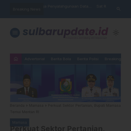
nyalahgunaan Data
Sat Reskrim Polres Majene
Aktivis “War
search
Breaking News
…
 Warga Mamasa Kaget
Launching Unit Reaksi Cepat
Mamasa: “KU
ercatat Menunggak di
Nama, Atura
Dipermainka
menu
light_mode
home
Advertorial
Berita Bola
Berita Polisi
Breaking New
Beranda
»
Mamasa
»
Perkuat Sektor Pertanian, Bupati Mamasa
Temui Mentan RI
Mamasa
Perkuat Sektor Pertanian,