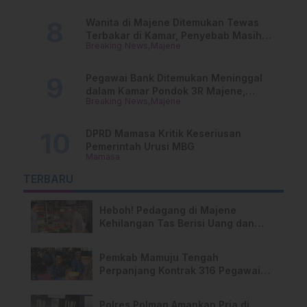
Wanita di Majene Ditemukan Tewas
Terbakar di Kamar, Penyebab Masih
Breaking News
Majene
Misterius
Pegawai Bank Ditemukan Meninggal
dalam Kamar Pondok 3R Majene,
Breaking News
Majene
Polisi Lakukan Penyelidikan
DPRD Mamasa Kritik Keseriusan
Pemerintah Urusi MBG
Mamasa
TERBARU
Heboh! Pedagang di Majene
Kehilangan Tas Berisi Uang dan
Barang Penting
Pemkab Mamuju Tengah
Perpanjang Kontrak 316 Pegawai
PPPK Hingga 2028
Polres Polman Amankan Pria di