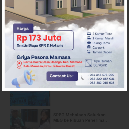
ARTIKEL TERKAIT
Pemda Mamasa dan
Masyarakat Capai
Kesepahaman, Pengaktifan
TPA Salurano
Api Terus Meluas di Gunung
Rewata Majene
HMI Komisariat STIKES BBM
Salurkan Bantuan bagi Korban
Kebakaran di Limboro
SPPG Mehalaan Salurkan
MBG ke Ribuan Penerima
Manfaat