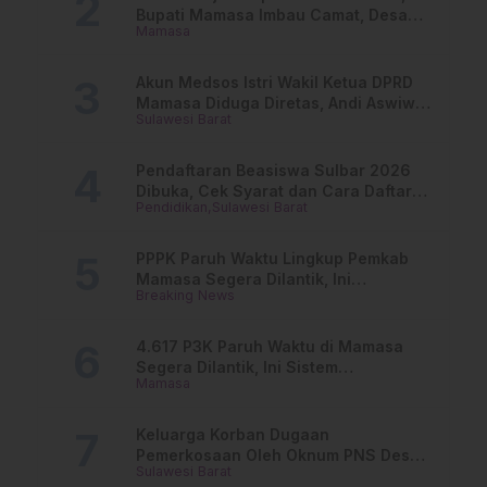
Bupati Mamasa Imbau Camat, Desa
Mamasa
dan Lurah
Akun Medsos Istri Wakil Ketua DPRD
Mamasa Diduga Diretas, Andi Aswiwin
Sulawesi Barat
Buka Suara
Pendaftaran Beasiswa Sulbar 2026
Dibuka, Cek Syarat dan Cara Daftar
Pendidikan
Sulawesi Barat
Online
PPPK Paruh Waktu Lingkup Pemkab
Mamasa Segera Dilantik, Ini
Breaking News
Jadwalnya!
4.617 P3K Paruh Waktu di Mamasa
Segera Dilantik, Ini Sistem
Mamasa
Penggajiannya!
Keluarga Korban Dugaan
Pemerkosaan Oleh Oknum PNS Desak
Sulawesi Barat
Transparansi Kejari Mamasa