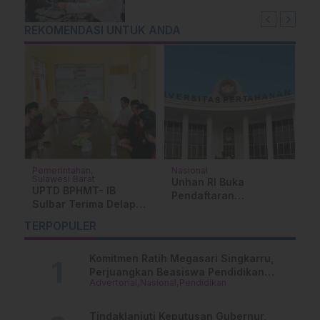
REKOMENDASI UNTUK ANDA
Pemerintahan
Nasional
Su
Sulawesi Barat
Unhan RI Buka
K
UPTD BPHMT- IB
r
Pendaftaran
M
Sulbar Terima Delapan
an
Mahasiswa Baru 2026
A
Mahasiswa PKL
H
TERPOPULER
Jurusan Peternakan
Unsulbar
Komitmen Ratih Megasari Singkarru,
Perjuangkan Beasiswa Pendidikan
Advertorial
Nasional
Pendidikan
Dari PAUD Hingga Perguruan Tinggi
Tindaklanjuti Keputusan Gubernur,