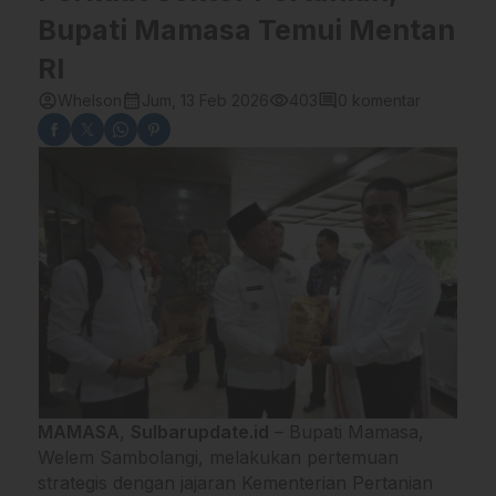
Bupati Mamasa Temui Mentan
RI
account_circle
calendar_month
visibility
comment
Whelson
Jum, 13 Feb 2026
403
0 komentar
MAMASA
,
Sulbarupdate.id
– Bupati Mamasa,
Welem Sambolangi, melakukan pertemuan
strategis dengan jajaran Kementerian Pertanian