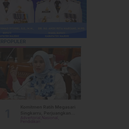
ERPOPULER
Komitmen Ratih Megasari
Singkarru, Perjuangkan
Advertorial
Nasional
Beasiswa Pendidikan Dari
Pendidikan
PAUD Hingga Perguruan