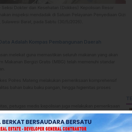
 Seksi Dokter dan Kesehatan (Dokkes) Kepolisian Resor
akan inspeksi mendadak di Satuan Pelayanan Penyediaan Gizi
ulawesi Barat, pada Sabtu (30/5/2026).
: Data Adalah Kompas Pembangunan Daerah
wasan melekat guna memastikan seluruh makanan yang akan
m Makanan Bergizi Gratis (MBG) telah memenuhi standar
an.
Dokkes Polres Mateng melakukan pemeriksaan komprehensif
kualitas bahan baku baku pangan, hingga higienitas proses
T
litas, petugas medis kepolisian juga melakukan pemeriksaan
a petugas penyaji makanan guna mencegah risiko kontaminasi
okkes turut mengambil sampel makanan secara acak untuk diuji