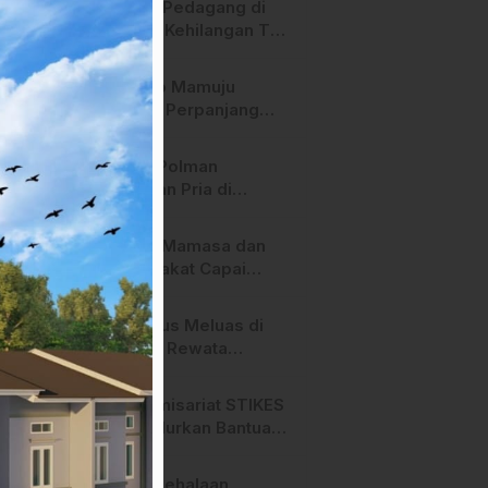
Heboh! Pedagang di
Majene Kehilangan Tas
Berisi Uang dan Barang
Penting
Pemkab Mamuju
Tengah Perpanjang
Kontrak 316 Pegawai
PPPK Hingga 2028
Polres Polman
Amankan Pria di
Matakali Bersama 31
Paket Sabu
Pemda Mamasa dan
Masyarakat Capai
Kesepahaman,
Pengaktifan TPA
Api Terus Meluas di
Salurano
Gunung Rewata
Majene
HMI Komisariat STIKES
BBM Salurkan Bantuan
bagi Korban Kebakaran
di Limboro
SPPG Mehalaan