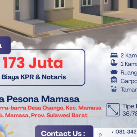
tat di SPPG Kecamatan Tobadak ini, institusi kepolisian
 Bergizi Gratis agar tepat mutu, higienis, dan akuntabel
ra berkelanjutan.(**)
Mateng
MBG Mateng
Polres Mateng