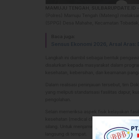
MAMUJU TENGAH
,
SULBARUPDATE.ID
–
(Polres) Mamuju Tengah (Mateng) melaksan
(SPPG) Desa Mahahe, Kecamatan Tobadak, S
Baca juga:
Sensus Ekonomi 2026, Arsal Aras
Langkah ini diambil sebagai bentuk penga
disalurkan kepada masyarakat dalam progra
kesehatan, kebersihan, dan keamanan pang
Dalam realisasi peninjauan tersebut, tim 
yang meliputi standarisasi fasilitas dapur, 
pengolahan.
Selain memeriksa aspek fisik kelayakan fasi
kesehatan (medical check-up) terhadap par
silang. Untuk menjamin akurasi hasil, tim D
langsung di tempat.