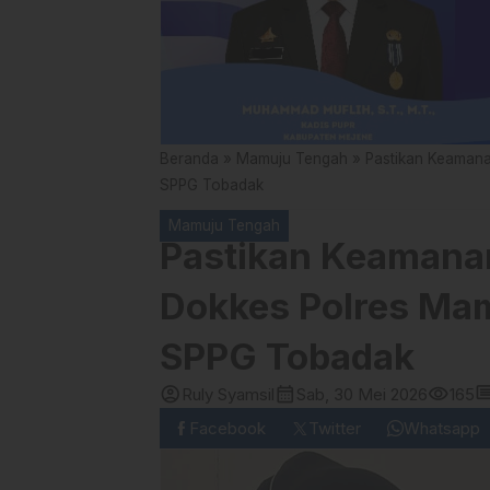
Beranda
»
Mamuju Tengah
»
Pastikan Keaman
SPPG Tobadak
Mamuju Tengah
Pastikan Keamana
Dokkes Polres Mam
SPPG Tobadak
account_circle
calendar_month
visibility
comm
Ruly Syamsil
Sab, 30 Mei 2026
165
Facebook
Twitter
Whatsapp