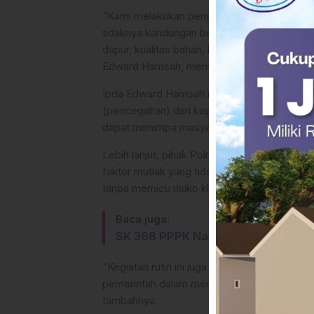
“Kami melakukan pengujian sampel makanan
tidaknya kandungan berbahaya. Seluruh aspek
dapur, kualitas bahan, hingga produk akhir 
Edward Hamsah, memberikan konfirmasi res
Ipda Edward Hamsah menjelaskan, kegiatan 
(pencegahan) dari kepolisian guna memitig
dapat menimpa masyarakat penerima manfa
Lebih lanjut, pihak Polres Mateng menega
faktor mutlak yang tidak dapat ditawar agar 
tanpa memicu risiko klinis.
Baca juga:
SK 368 PPPK Nakes di Mamuju Ten
“Kegiatan rutin ini juga menjadi wujud nya
pemerintah dalam meningkatkan kualitas su
tambahnya.