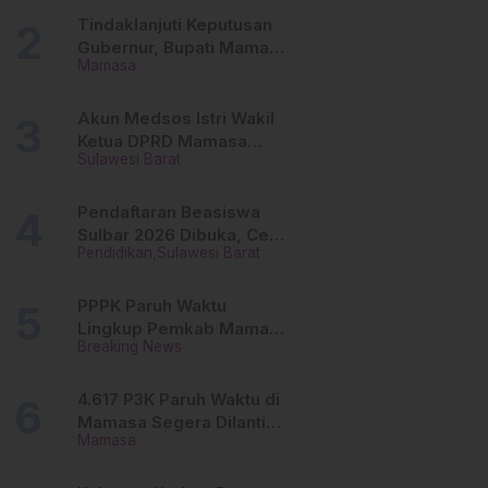
Tinggi
Tindaklanjuti Keputusan
Gubernur, Bupati Mamasa
Mamasa
Imbau Camat, Desa dan
Lurah
Akun Medsos Istri Wakil
Ketua DPRD Mamasa
Sulawesi Barat
Diduga Diretas, Andi
Aswiwin Buka Suara
Pendaftaran Beasiswa
Sulbar 2026 Dibuka, Cek
Pendidikan
Sulawesi Barat
Syarat dan Cara Daftar
Online
PPPK Paruh Waktu
Lingkup Pemkab Mamasa
Breaking News
Segera Dilantik, Ini
Jadwalnya!
4.617 P3K Paruh Waktu di
Mamasa Segera Dilantik,
Mamasa
Ini Sistem Penggajiannya!