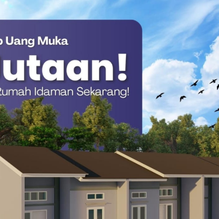
 menggunakan rapid test untuk mendeteksi secara dini ada
 kami periksa secara detail, mulai dari kebersihan lingkungan
yang siap saji,” ungkap Kasi Humas Polres Mamuju Tengah, Ipda
mi pada Sabtu (30/5).
pengawasan berkala ini merupakan tindakan preventif
asi potensi gangguan kesehatan atau keracunan makanan yang
at.
skan bahwa jaminan keamanan pangan (food safety) merupakan
penyerapan nilai gizi oleh masyarakat dapat berjalan optimal
gah Resmi Diperpanjang Hingga 2028
ta dukungan Polres Mamuju Tengah terhadap program strategis
mber daya manusia melalui pemenuhan gizi yang sehat,”