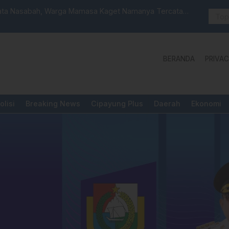
 Launching Unit Reaksi Cepat
Aktivis “W
Yang Diper
BERANDA
PRIVAC
olisi
Breaking News
Cipayung Plus
Daerah
Ekonomi