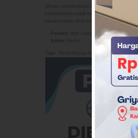
Melalui standardisasi dan monitoring yang ke
berkomitmen untuk mengawal program Makanan
secara medis demi kemaslahatan publik seca
Penulis
: Ruly Syamsil
Editor
: Ancha
Tags
Berita Mamuju tengah
Dokkes Polres 