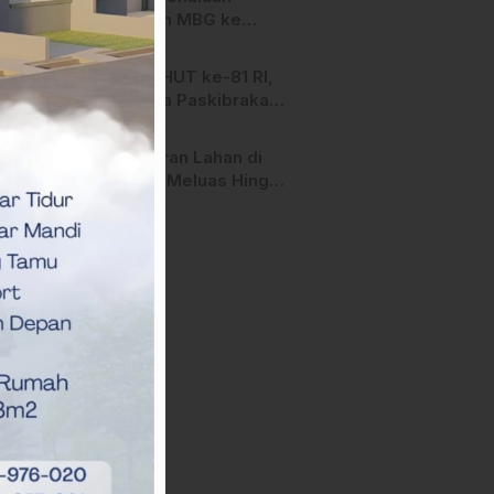
Salurkan MBG ke
Ribuan Penerima
Manfaat
Jelang HUT ke-81 RI,
Anggota Paskibraka
Mamasa Genjot
Latihan
Kebakaran Lahan di
Majene Meluas Hingga
Perbatasan Desa,
Warga Soroti Dugaan
Kelalaian Pemilik Lahan