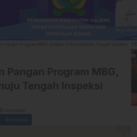
T
an Pangan Program MBG, Dokkes Polres Mamuju Tengah Inspeksi
n Pangan Program MBG,
uju Tengah Inspeksi
ent
0 komentar
Pinterest