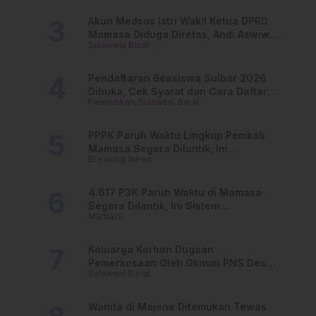
Akun Medsos Istri Wakil Ketua DPRD
Mamasa Diduga Diretas, Andi Aswiwin
Sulawesi Barat
Buka Suara
Pendaftaran Beasiswa Sulbar 2026
Dibuka, Cek Syarat dan Cara Daftar
Pendidikan
Sulawesi Barat
Online
PPPK Paruh Waktu Lingkup Pemkab
Mamasa Segera Dilantik, Ini
Breaking News
Jadwalnya!
4.617 P3K Paruh Waktu di Mamasa
Segera Dilantik, Ini Sistem
Mamasa
Penggajiannya!
Keluarga Korban Dugaan
Pemerkosaan Oleh Oknum PNS Desak
Sulawesi Barat
Transparansi Kejari Mamasa
Wanita di Majene Ditemukan Tewas