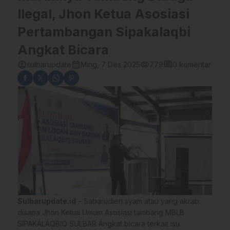
Ilegal, Jhon Ketua Asosiasi
Pertambangan Sipakalaqbi
Angkat Bicara
account_circle
calendar_month
visibility
comment
sulbarupdate
Ming, 7 Des 2025
779
0 komentar
Sulbarupdate.id
– Sabarudien syam atau yang akrab
disapa Jhon Ketua Umum Asosiasi tambang MBLB
SIPAKALAQBIQ SULBAR Angkat bicara terkait isu