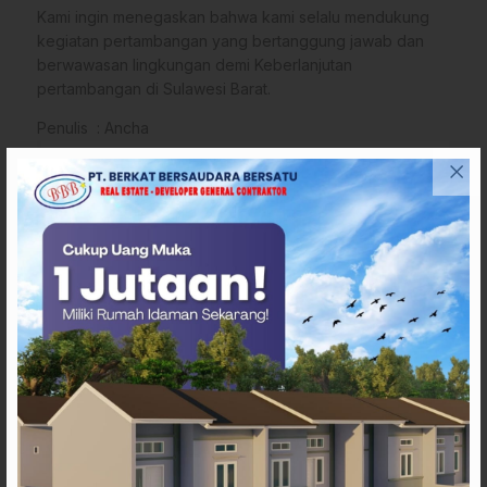
Kami ingin menegaskan bahwa kami selalu mendukung
kegiatan pertambangan yang bertanggung jawab dan
berwawasan lingkungan demi Keberlanjutan
pertambangan di Sulawesi Barat.
Penulis : Ancha
Penulis
: sulbarupdate