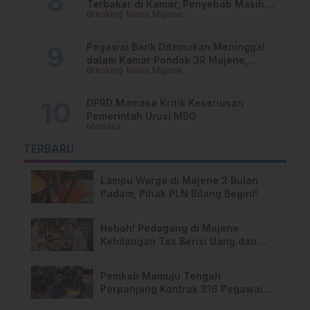
Terbakar di Kamar, Penyebab Masih
Breaking News
Majene
Misterius
Pegawai Bank Ditemukan Meninggal
dalam Kamar Pondok 3R Majene,
Breaking News
Majene
Polisi Lakukan Penyelidikan
DPRD Mamasa Kritik Keseriusan
Pemerintah Urusi MBG
Mamasa
TERBARU
Lampu Warga di Majene 2 Bulan
Padam, Pihak PLN Bilang Begini!
Heboh! Pedagang di Majene
Kehilangan Tas Berisi Uang dan
Barang Penting
Pemkab Mamuju Tengah
Perpanjang Kontrak 316 Pegawai
PPPK Hingga 2028