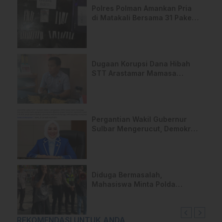
Polres Polman Amankan Pria
di Matakali Bersama 31 Paket
Sabu
Dugaan Korupsi Dana Hibah
STT Arastamar Mamasa
Masuk Tahap Pralidik, 19
Saksi Terperiksa
Pergantian Wakil Gubernur
Sulbar Mengerucut, Demokrat
Kantongi SK DPP untuk
Samsul Samad
Diduga Bermasalah,
Mahasiswa Minta Polda
Sulbar Usut Proyek Jalan
Uhailanu–Ralleanak Rp6,3
Miliar
REKOMENDASI UNTUK ANDA