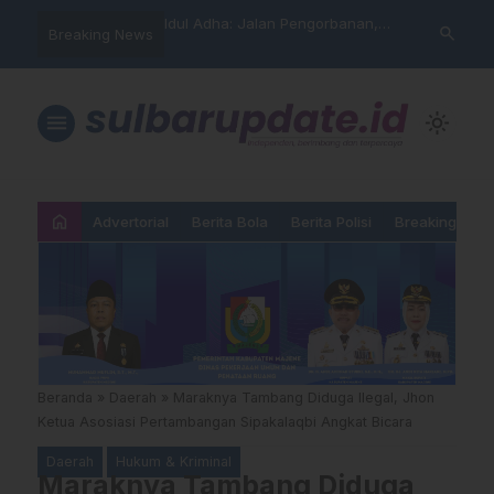
arning” BPD Sulselbar
Idul Adha: Jalan Pengorbanan,
PUPR Majene 
search
Breaking News
KUR; Modus Pinjam
Ketundukan dan Kemanusiaan
Lintas Lemba
ran Main Yang
Hadiri Sertij
kan”
Agama
menu
light_mode
home
Advertorial
Berita Bola
Berita Polisi
Breaking New
Beranda
»
Daerah
»
Maraknya Tambang Diduga Ilegal, Jhon
Ketua Asosiasi Pertambangan Sipakalaqbi Angkat Bicara
Daerah
Hukum & Kriminal
Maraknya Tambang Diduga