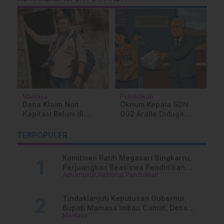
Mamasa
Pendidikan
Ad
P
d
Dana Klaim Non
Oknum Kepala SDN
U
Kapitasi Belum di
002 Aralle Diduga
P
Salurkan, LSM GERAK
Mutasi Guru Secara
J
Desak APH Usut
Sepihak, Korban: Saya
TERPOPULER
Tuntas Dugaan KKN
Dirugikan
Komitmen Ratih Megasari Singkarru,
Perjuangkan Beasiswa Pendidikan
Advertorial
Nasional
Pendidikan
Dari PAUD Hingga Perguruan Tinggi
Tindaklanjuti Keputusan Gubernur,
Bupati Mamasa Imbau Camat, Desa
Mamasa
dan Lurah