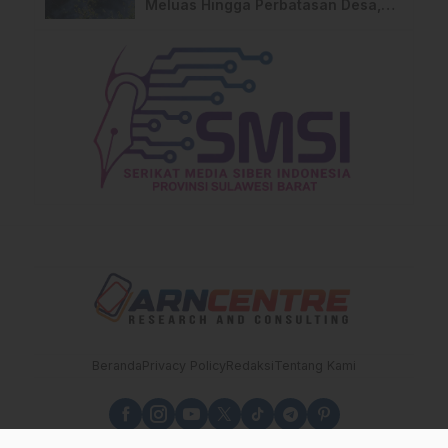
Meluas Hingga Perbatasan Desa,
Warga Soroti Dugaan Kelalaian
Pemilik Lahan
Beranda
Privacy Policy
Redaksi
Tentang Kami