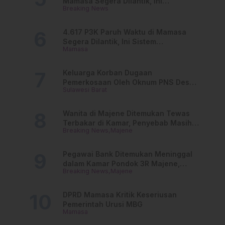
Mamasa Segera Dilantik, Ini
Breaking News
Jadwalnya!
4.617 P3K Paruh Waktu di Mamasa
Segera Dilantik, Ini Sistem
Mamasa
Penggajiannya!
Keluarga Korban Dugaan
Pemerkosaan Oleh Oknum PNS Desak
Sulawesi Barat
Transparansi Kejari Mamasa
Wanita di Majene Ditemukan Tewas
Terbakar di Kamar, Penyebab Masih
Breaking News
Majene
Misterius
Pegawai Bank Ditemukan Meninggal
dalam Kamar Pondok 3R Majene,
Breaking News
Majene
Polisi Lakukan Penyelidikan
DPRD Mamasa Kritik Keseriusan
Pemerintah Urusi MBG
Mamasa