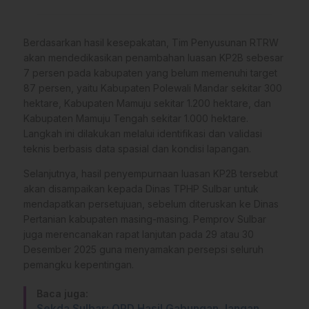
Berdasarkan hasil kesepakatan, Tim Penyusunan RTRW
akan mendedikasikan penambahan luasan KP2B sebesar
7 persen pada kabupaten yang belum memenuhi target
87 persen, yaitu Kabupaten Polewali Mandar sekitar 300
hektare, Kabupaten Mamuju sekitar 1.200 hektare, dan
Kabupaten Mamuju Tengah sekitar 1.000 hektare.
Langkah ini dilakukan melalui identifikasi dan validasi
teknis berbasis data spasial dan kondisi lapangan.
Selanjutnya, hasil penyempurnaan luasan KP2B tersebut
akan disampaikan kepada Dinas TPHP Sulbar untuk
mendapatkan persetujuan, sebelum diteruskan ke Dinas
Pertanian kabupaten masing-masing. Pemprov Sulbar
juga merencanakan rapat lanjutan pada 29 atau 30
Desember 2025 guna menyamakan persepsi seluruh
pemangku kepentingan.
Baca juga:
Sekda Sulbar: OPD Hasil Gabungan Jangan