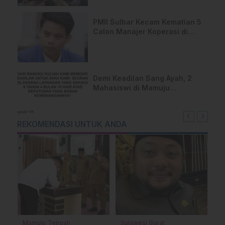
PMII Sulbar Kecam Kematian 5
Calon Manajer Koperasi di
Pelatihan Kemenhan
Demi Keadilan Sang Ayah, 2
Mahasiswi di Mamuju
Layangkan Surat Terbuka
untuk Presiden
REKOMENDASI UNTUK ANDA
Mamuju Tengah
Sulawesi Barat
M