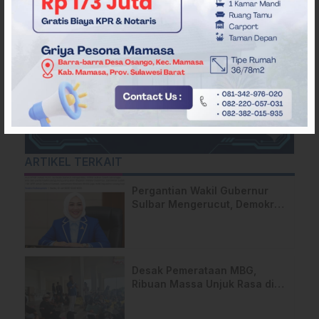
ARTIKEL TERKAIT
Pergantian Wakil Gubernur
Sulbar Mengerucut, Demokrat
Kantongi SK DPP untuk
Samsul Samad
Desak Pemerataan MBG,
Ribuan Massa Unjuk Rasa di
DPRD Sulbar