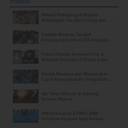
TERBARU
Heboh! Pedagang di Majene
Kehilangan Tas Berisi Uang dan
Barang Penting
Pemkab Mamuju Tengah
Perpanjang Kontrak 316 Pegawai
PPPK Hingga 2028
Polres Polman Amankan Pria di
Matakali Bersama 31 Paket Sabu
Pemda Mamasa dan Masyarakat
Capai Kesepahaman, Pengaktifan
TPA Salurano
Api Terus Meluas di Gunung
Rewata Majene
HMI Komisariat STIKES BBM
Salurkan Bantuan bagi Korban
Kebakaran di Limboro