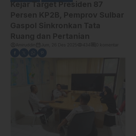
Kejar Target Presiden 87
Persen KP2B, Pemprov Sulbar
Gaspol Sinkronkan Tata
Ruang dan Pertanian
account_circle
calendar_month
visibility
comment
Amiruddin
Jum, 26 Des 2025
434
0 komentar