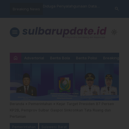
nyalahgunaan Data
Sat Reskrim Polres Majene
Aktivis “War
search
Breaking News
 Warga Mamasa Kaget
Launching Unit Reaksi Cepat
Mamasa: “KU
ercatat Menunggak di
Nama, Atura
Dipermainka
menu
light_mode
home
Advertorial
Berita Bola
Berita Polisi
Breaking New
Beranda
»
Pemerintahan
»
Kejar Target Presiden 87 Persen
KP2B, Pemprov Sulbar Gaspol Sinkronkan Tata Ruang dan
Pertanian
Pemerintahan
Sulawesi Barat