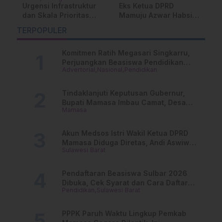
Urgensi Infrastruktur
Eks Ketua DPRD
P
dan Skala Prioritas
Mamuju Azwar Habsi
M
N
Warnai Musrenbang
Jadi Tersangka
M
TERPOPULER
RKPD 2027 Mamuju
Korupsi Dana Makan-
O
Tengah
Minum
Komitmen Ratih Megasari Singkarru,
Perjuangkan Beasiswa Pendidikan
Advertorial
Nasional
Pendidikan
Dari PAUD Hingga Perguruan Tinggi
Tindaklanjuti Keputusan Gubernur,
Bupati Mamasa Imbau Camat, Desa
Mamasa
dan Lurah
Akun Medsos Istri Wakil Ketua DPRD
Mamasa Diduga Diretas, Andi Aswiwin
Sulawesi Barat
Buka Suara
Pendaftaran Beasiswa Sulbar 2026
Dibuka, Cek Syarat dan Cara Daftar
Pendidikan
Sulawesi Barat
Online
PPPK Paruh Waktu Lingkup Pemkab