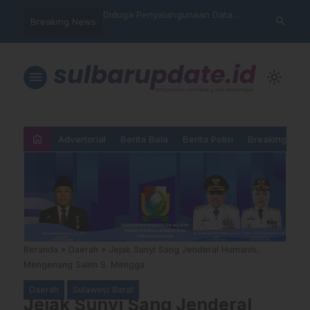
nyalahgunaan Data
Sat Reskrim Polres Majene
Aktivis “War
search
Breaking News
…
 Warga Mamasa Kaget
Launching Unit Reaksi Cepat
Mamasa: “KU
ercatat Menunggak di
Nama, Atura
Dipermainka
menu
light_mode
home
Advertorial
Berita Bola
Berita Polisi
Breaking New
Beranda
»
Daerah
»
Jejak Sunyi Sang Jenderal Humanis,
Mengenang Salim S. Mengga
Daerah
Sulawesi Barat
Jejak Sunyi Sang Jenderal