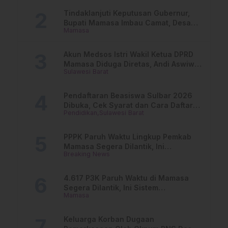
Tindaklanjuti Keputusan Gubernur,
Bupati Mamasa Imbau Camat, Desa
Mamasa
dan Lurah
Akun Medsos Istri Wakil Ketua DPRD
Mamasa Diduga Diretas, Andi Aswiwin
Sulawesi Barat
Buka Suara
Pendaftaran Beasiswa Sulbar 2026
Dibuka, Cek Syarat dan Cara Daftar
Pendidikan
Sulawesi Barat
Online
PPPK Paruh Waktu Lingkup Pemkab
Mamasa Segera Dilantik, Ini
Breaking News
Jadwalnya!
4.617 P3K Paruh Waktu di Mamasa
Segera Dilantik, Ini Sistem
Mamasa
Penggajiannya!
Keluarga Korban Dugaan