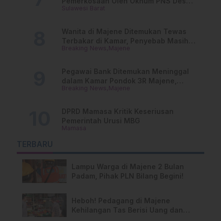
Pemerkosaan Oleh Oknum PNS Desak
Sulawesi Barat
Transparansi Kejari Mamasa
Wanita di Majene Ditemukan Tewas
Terbakar di Kamar, Penyebab Masih
Breaking News
Majene
Misterius
Pegawai Bank Ditemukan Meninggal
dalam Kamar Pondok 3R Majene,
Breaking News
Majene
Polisi Lakukan Penyelidikan
DPRD Mamasa Kritik Keseriusan
Pemerintah Urusi MBG
Mamasa
TERBARU
Lampu Warga di Majene 2 Bulan
Padam, Pihak PLN Bilang Begini!
Heboh! Pedagang di Majene
Kehilangan Tas Berisi Uang dan
Barang Penting