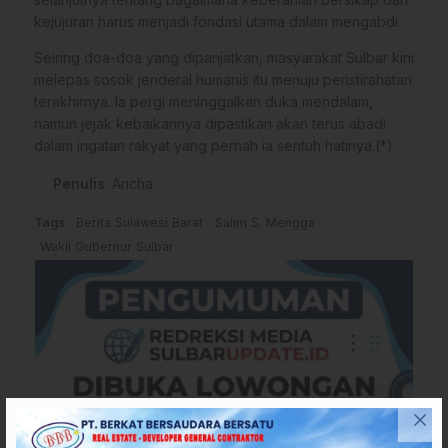
kejujuran harus menjadi fondasi utama dalam mengabdi.
Seiring doa-doa yang dipanjatkan, masyarakat Sulbar kini
melepas sosok jenderal humanis itu menuju peristirahatan
terakhirnya. Ia pergi meninggalkan duka mendalam,
namun jejak kebaikannya dipastikan akan terus abadi
dalam ingatan rakyat yang pernah ia sentuh hatinya.(*)
Penulis
: Ancha
Tags
Berita Sulawesi Barat
Salim S. Mengga
Wakil Gubernur Sulbar