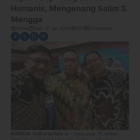
Humanis, Mengenang Salim S.
Mengga
account_circle
calendar_month
visibility
comment
Ancha
Sab, 31 Jan 2026
505
0 komentar
MAMASA
,
Sulbarupdate.id
– Sabtu pagi, 31 Januari