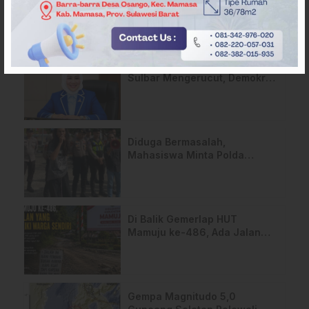
ARTIKEL TERKAIT
Pergantian Wakil Gubernur
Sulbar Mengerucut, Demokrat
Kantongi SK DPP untuk
Samsul Samad
Diduga Bermasalah,
Mahasiswa Minta Polda
Sulbar Usut Proyek Jalan
Uhailanu–Ralleanak Rp6,3
Miliar
Di Balik Gemerlap HUT
Mamuju ke-486, Ada Jalan
yang Dipeluk Warga Sendiri
Gempa Magnitudo 5,0