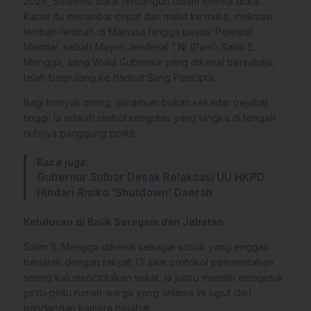
2026, Sulawesi Barat terbangun dalam selimut duka.
Kabar itu merambat cepat dari mulut ke mulut, melintasi
lembah-lembah di Mamasa hingga pesisir Polewali
Mandar, sebab Mayor Jenderal TNI (Purn) Salim S.
Mengga, sang Wakil Gubernur yang dikenal bersahaja,
telah berpulang ke hadirat Sang Pencipta.
Bagi banyak orang, almarhum bukan sekadar pejabat
tinggi. Ia adalah simbol integritas yang langka di tengah
riuhnya panggung politik.
Baca juga:
Gubernur Sulbar Desak Relaksasi UU HKPD:
Hindari Risiko ‘Shutdown’ Daerah
Ketulusan di Balik Seragam dan Jabatan
Salim S. Mengga dikenal sebagai sosok yang enggan
berjarak dengan rakyat. Di saat protokol pemerintahan
sering kali menciptakan sekat, ia justru memilih mengetuk
pintu-pintu rumah warga yang selama ini luput dari
pandangan kamera pejabat.