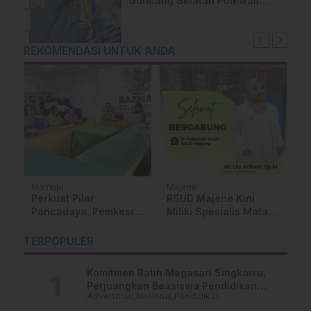
Guncang Selatan Polewali
Mandar, Warga Majene
Berhamburan Keluar Rumah
REKOMENDASI UNTUK ANDA
Mamuju
Majene
P
e
Su
Perkuat Pilar
RSUD Majene Kini
D
Pancadaya, Pemkesra
Miliki Spesialis Mata,
M
Sulbar dan BAZNAS
Siap Layani Operasi
S
Integrasikan
dalam Waktu Dekat
TERPOPULER
P
Pengelolaan Zakat
D
Komitmen Ratih Megasari Singkarru,
Perjuangkan Beasiswa Pendidikan
Advertorial
Nasional
Pendidikan
Dari PAUD Hingga Perguruan Tinggi