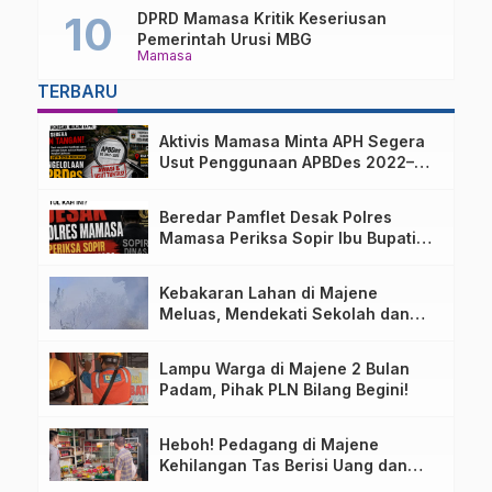
DPRD Mamasa Kritik Keseriusan
Pemerintah Urusi MBG
Mamasa
TERBARU
Aktivis Mamasa Minta APH Segera
Usut Penggunaan APBDes 2022–
2025 Desa Parondo Bulawan
Beredar Pamflet Desak Polres
Mamasa Periksa Sopir Ibu Bupati
Terkait Dugaan Nota Fiktif
Kebakaran Lahan di Majene
Meluas, Mendekati Sekolah dan
Permukiman Warga
Lampu Warga di Majene 2 Bulan
Padam, Pihak PLN Bilang Begini!
Heboh! Pedagang di Majene
Kehilangan Tas Berisi Uang dan
Barang Penting