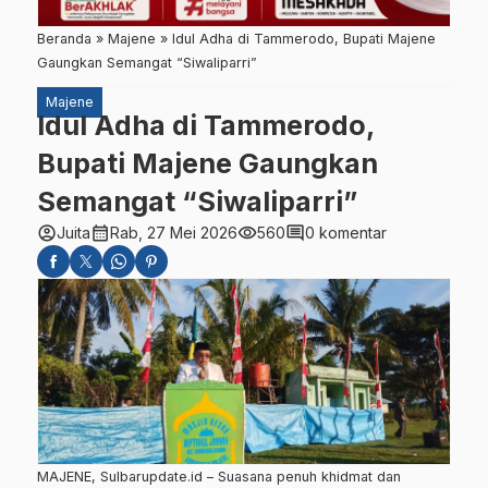
Beranda
»
Majene
»
Idul Adha di Tammerodo, Bupati Majene
Gaungkan Semangat “Siwaliparri”
Majene
Idul Adha di Tammerodo,
Bupati Majene Gaungkan
Semangat “Siwaliparri”
account_circle
calendar_month
visibility
comment
Juita
Rab, 27 Mei 2026
560
0 komentar
MAJENE, Sulbarupdate.id – Suasana penuh khidmat dan