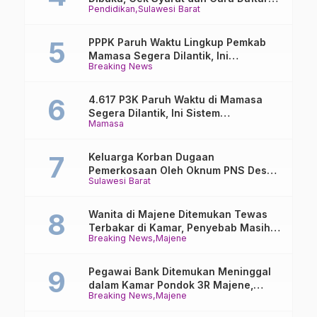
Pendidikan
Sulawesi Barat
Online
PPPK Paruh Waktu Lingkup Pemkab
Mamasa Segera Dilantik, Ini
Breaking News
Jadwalnya!
4.617 P3K Paruh Waktu di Mamasa
Segera Dilantik, Ini Sistem
Mamasa
Penggajiannya!
Keluarga Korban Dugaan
Pemerkosaan Oleh Oknum PNS Desak
Sulawesi Barat
Transparansi Kejari Mamasa
Wanita di Majene Ditemukan Tewas
Terbakar di Kamar, Penyebab Masih
Breaking News
Majene
Misterius
Pegawai Bank Ditemukan Meninggal
dalam Kamar Pondok 3R Majene,
Breaking News
Majene
Polisi Lakukan Penyelidikan