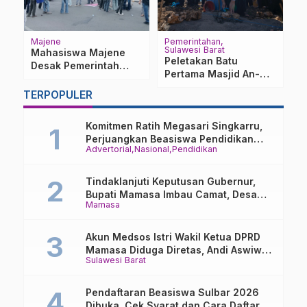
Majene
Pemerintahan
Be
Sulawesi Barat
t
Mahasiswa Majene
N
Peletakan Batu
Desak Pemerintah
A
Pertama Masjid An-
dalam Rapat Internal
Evaluasi MBG dan
M
Nur Tanete Guru,
Tuntaskan Persoalan
Po
TERPOPULER
Gubernur Sulbar Beri
Daerah Sulbar
Semangat
Komitmen Ratih Megasari Singkarru,
Perjuangkan Beasiswa Pendidikan
Advertorial
Nasional
Pendidikan
Dari PAUD Hingga Perguruan Tinggi
Tindaklanjuti Keputusan Gubernur,
Bupati Mamasa Imbau Camat, Desa
Mamasa
dan Lurah
Akun Medsos Istri Wakil Ketua DPRD
Mamasa Diduga Diretas, Andi Aswiwin
Sulawesi Barat
Buka Suara
Pendaftaran Beasiswa Sulbar 2026
Dibuka, Cek Syarat dan Cara Daftar