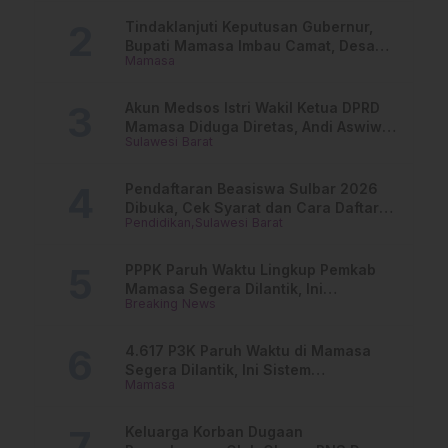
Tindaklanjuti Keputusan Gubernur,
Bupati Mamasa Imbau Camat, Desa
Mamasa
dan Lurah
Akun Medsos Istri Wakil Ketua DPRD
Mamasa Diduga Diretas, Andi Aswiwin
Sulawesi Barat
Buka Suara
Pendaftaran Beasiswa Sulbar 2026
Dibuka, Cek Syarat dan Cara Daftar
Pendidikan
Sulawesi Barat
Online
PPPK Paruh Waktu Lingkup Pemkab
Mamasa Segera Dilantik, Ini
Breaking News
Jadwalnya!
4.617 P3K Paruh Waktu di Mamasa
Segera Dilantik, Ini Sistem
Mamasa
Penggajiannya!
Keluarga Korban Dugaan