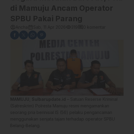
di Mamuju Ancam Operator
SPBU Pakai Parang
account_circle
calendar_month
visibility
comment
Ancha
Sab, 11 Apr 2026
319
0 komentar
MAMUJU
,
Sulbarupdate.id
– Satuan Reserse Kriminal
(Satreskrim) Polresta Mamuju resmi mengamankan
seorang pria berinisial IS (56) pelaku pengancaman
menggunakan senjata tajam terhadap operator SPBU
Belang-Belang.