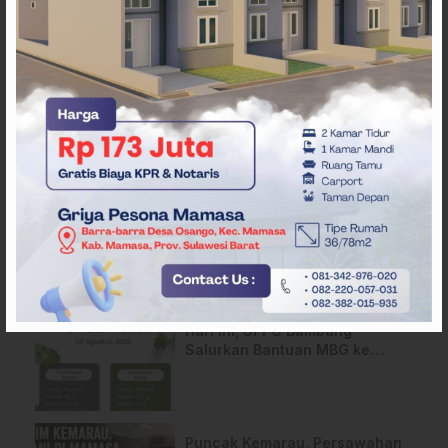
ARTIKEL TERKAIT
SPPG Mehalaan Salurkan
MBG ke Ribuan Penerima
Manfaat
Jelang HUT ke-81 RI, Anggota
Paskibraka Mamasa Genjot
Latihan
Hari ini, SPPG Bambang
Salurkan Bantuan MBG ke
Ribuan Penerima Manfaat
Puncak Kemarau, Persawahan