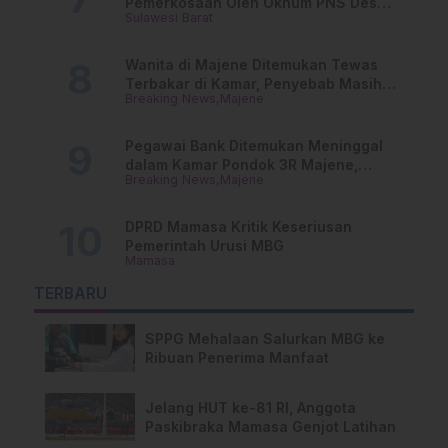
Pemerkosaan Oleh Oknum PNS Desak
Sulawesi Barat
Transparansi Kejari Mamasa
Wanita di Majene Ditemukan Tewas
Terbakar di Kamar, Penyebab Masih
Breaking News
Majene
Misterius
Pegawai Bank Ditemukan Meninggal
dalam Kamar Pondok 3R Majene,
Breaking News
Majene
Polisi Lakukan Penyelidikan
DPRD Mamasa Kritik Keseriusan
Pemerintah Urusi MBG
Mamasa
TERBARU
SPPG Mehalaan Salurkan MBG ke
Ribuan Penerima Manfaat
Jelang HUT ke-81 RI, Anggota
Paskibraka Mamasa Genjot Latihan