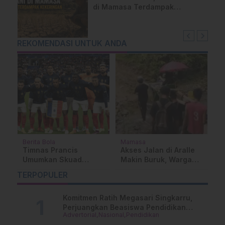
di Mamasa Terdampak
Kekeringan, Ini Langkah Dinas
Pertanian
REKOMENDASI UNTUK ANDA
Berita Bola
Mamasa
D
Timnas Prancis
Akses Jalan di Aralle
S
ng
Umumkan Skuad
Makin Buruk, Warga
S
Sementara untuk Piala
Sakit Ditandu Sejauh
B
TERPOPULER
Dunia 2026, Mbappe
10 KM
P
Pimpin Les Bleus
M
Komitmen Ratih Megasari Singkarru,
Perjuangkan Beasiswa Pendidikan
Advertorial
Nasional
Pendidikan
Dari PAUD Hingga Perguruan Tinggi