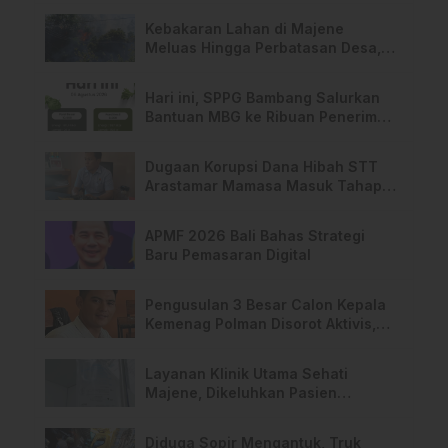
Kebakaran Lahan di Majene
Meluas Hingga Perbatasan Desa,
Warga Soroti Dugaan Kelalaian
Pemilik Lahan
Hari ini, SPPG Bambang Salurkan
Bantuan MBG ke Ribuan Penerima
Manfaat
Dugaan Korupsi Dana Hibah STT
Arastamar Mamasa Masuk Tahap
Pralidik, 19 Saksi Terperiksa
APMF 2026 Bali Bahas Strategi
Baru Pemasaran Digital
Pengusulan 3 Besar Calon Kepala
Kemenag Polman Disorot Aktivis,
Riskul:”Ada Dugaan Nepotisme “
Layanan Klinik Utama Sehati
Majene, Dikeluhkan Pasien
Pengguna BPJS Gratis
Diduga Sopir Mengantuk, Truk