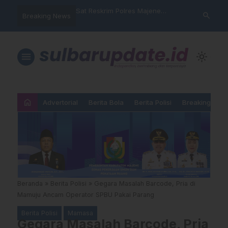
nyalahgunaan Data
Sat Reskrim Polres Majene
Aktivis “War
search
Breaking News
 Warga Mamasa Kaget
Launching Unit Reaksi Cepat
Mamasa: “KU
ercatat Menunggak di
Nama, Atura
Dipermainka
menu
light_mode
home
Advertorial
Berita Bola
Berita Polisi
Breaking New
Beranda
»
Berita Polisi
»
Gegara Masalah Barcode, Pria di
Mamuju Ancam Operator SPBU Pakai Parang
Berita Polisi
Mamasa
Gegara Masalah Barcode, Pria