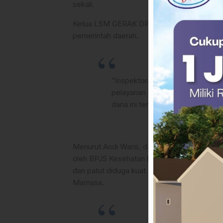
sekali.
Ketua LSM GERAK DPC Mamasa, Andi Waris 
pemerintah daerah.
“Inspektorat, kepolisian, dan kej
pelayanan kesehatan rakyat. Haru
dana ini tersangkut,” tegasnya.
Menurut Andi Waris, dana Non Kapitasi merup
oleh BPJS Kesehatan ke Kasda. Oleh karena i
dan patut diduga kuat terjadi pengalihan at
Mamasa.