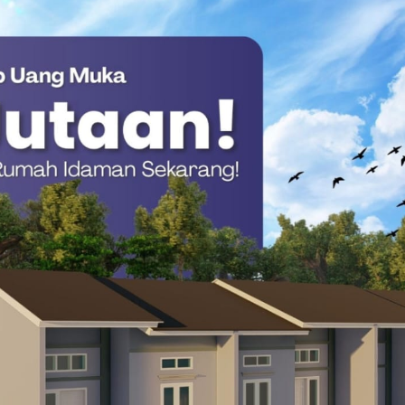
Tala, dengan tegas mempertanyakan kinerja pengawasan
aksaan jangan tinggal diam. Ini uang negara, uang
s segera diaudit dan dilidik, di mana sebenarnya
akan anggaran rutin yang setiap triwulan ditransfer langsung
tu, alasan keterlambatan pembayaran dinilai tidak masuk akal
au penyalahgunaan anggaran di lingkup Pemerintah Daerah