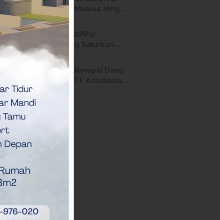
Majene Meluas Hingga
Perbatasan Desa,
Warga Soroti Dugaan
Hari ini, SPPG
Kelalaian Pemilik Lahan
Bambang Salurkan
Bantuan MBG ke
Ribuan Penerima
Dugaan Korupsi Dana
Manfaat
Hibah STT Arastamar
Mamasa Masuk Tahap
Pralidik, 19 Saksi
Terperiksa