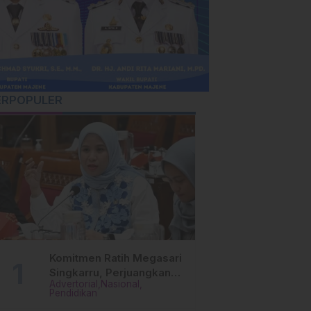
ERPOPULER
Komitmen Ratih Megasari
Singkarru, Perjuangkan
Advertorial
Nasional
Beasiswa Pendidikan Dari
Pendidikan
PAUD Hingga Perguruan