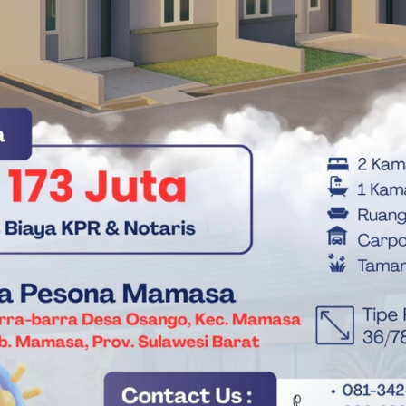
Kasda, kok tidak sampai ke pengelola 18
i mana nyangkutnya dana ini? Siapa yang
aris dengan nada geram.
n dana kesehatan ini berpotensi menghancurkan kualitas
rta mengkhianati tujuan program nasional BPJS Kesehatan.
an yang maksimal, kata dia, mustahil terwujud jika anggaran
i Total BPKAD, Ini Alasannya!
ni menyangkut hak tenaga medis dan hak masyarakat atas
ra mengungkap kejanggalan ini sampai terang