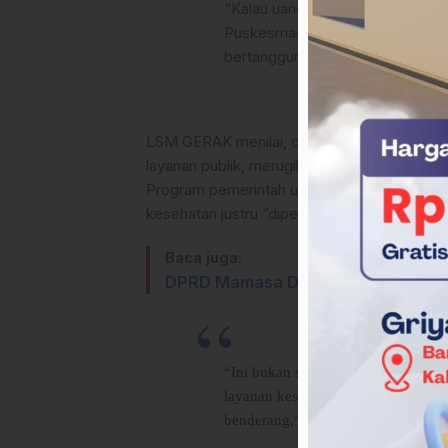
“Kalau uangnya sudah masuk ke 
Puskesmas dan 1 Rumah Sakit. D
bertanggung jawab,” ujar Andi W
LSM GERAK menilai, carut-marut pengelolaa
layanan publik, merugikan tenaga medis, se
Program pemerintah untuk pelayanan kesehat
kesehatan justru “dipermainkan.
Baca juga:
DPRD Mamasa Desak Bupati Evaluas
“Ini bukan sekadar administrasi. I
layanan kesehatan. APH harus sege
benderang,” tutup Andi Waris Tala