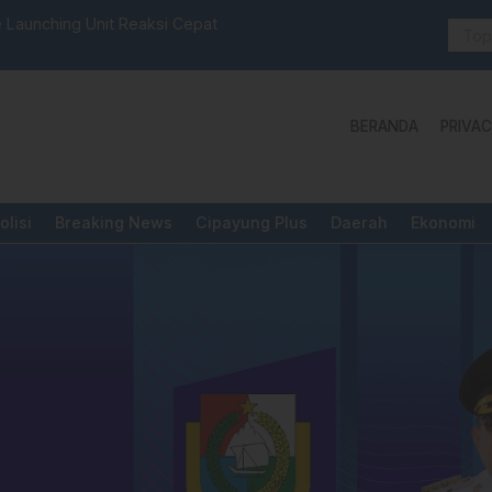
Sulselbar Mamasa: “KUR; Modus Pinjam Nama, Aturan Main
Idul Adh
BERANDA
PRIVAC
olisi
Breaking News
Cipayung Plus
Daerah
Ekonomi