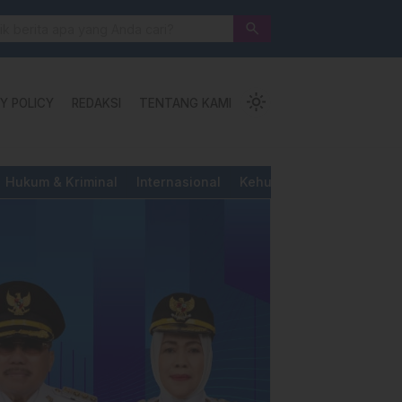
a: Jalan Pengorbanan, Ketundukan dan Kemanusiaan
search
light_mode
Y POLICY
REDAKSI
TENTANG KAMI
Hukum & Kriminal
Internasional
Kehutanan & Perkebunan