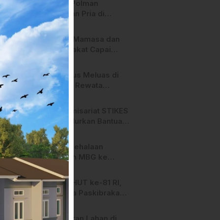
Polres Polman
Amankan Pria di
Matakali Bersama 31
Paket Sabu
Pemda Mamasa dan
Masyarakat Capai
Kesepahaman,
Pengaktifan TPA
Api Terus Meluas di
Salurano
Gunung Rewata
Majene
HMI Komisariat STIKES
BBM Salurkan Bantuan
bagi Korban Kebakaran
di Limboro
SPPG Mehalaan
Salurkan MBG ke
Ribuan Penerima
Manfaat
Jelang HUT ke-81 RI,
Anggota Paskibraka
Mamasa Genjot
Latihan
Kebakaran Lahan di