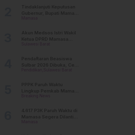
Tinggi
Tindaklanjuti Keputusan
Gubernur, Bupati Mamasa
Mamasa
Imbau Camat, Desa dan
Lurah
Akun Medsos Istri Wakil
Ketua DPRD Mamasa
Sulawesi Barat
Diduga Diretas, Andi
Aswiwin Buka Suara
Pendaftaran Beasiswa
Sulbar 2026 Dibuka, Cek
Pendidikan
Sulawesi Barat
Syarat dan Cara Daftar
Online
PPPK Paruh Waktu
Lingkup Pemkab Mamasa
Breaking News
Segera Dilantik, Ini
Jadwalnya!
4.617 P3K Paruh Waktu di
Mamasa Segera Dilantik,
Mamasa
Ini Sistem Penggajiannya!