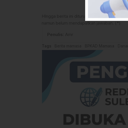
HIngga berita ini diturunkan, pihak media
namun belum mendapatkan jawaban. (*)
Penulis
: Amr
Tags
Berita mamasa
BPKAD Mamasa
Danan