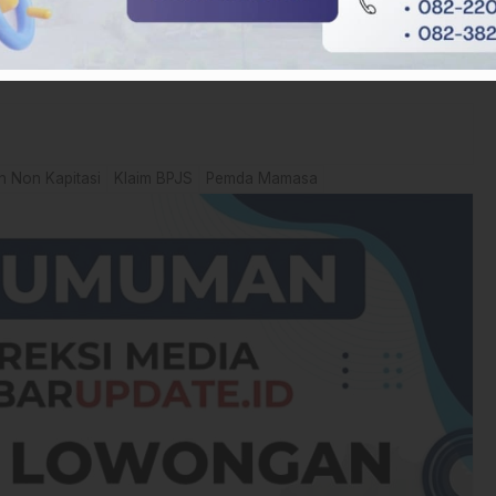
 melakukan upaya konfirmasi kepada BPKAD Kabupaten Mamasa,
 Non Kapitasi
Klaim BPJS
Pemda Mamasa