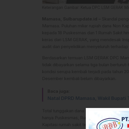
Keterangan Gambar: Ketua DPC LSM GERAK MAM
Mamasa, Sulbarupdate.id –
Skandal penge
Mamasa. Puluhan miliar rupiah dana Non Kap
kepada 18 Puskesmas dan 1 Rumah Sakit hingg
keras dari LSM GERAK, yang mendesak Ins
audit dan penyelidikan menyeluruh terhadap
Berdasarkan temuan LSM GERAK DPC Mamas
tidak dibayarkan selama tiga bulan berturut
kondisi serupa kembali terjadi pada tahun 2
Desember kembali belum dibayarkan.
Baca juga:
Natal DPRD Mamasa, Wakil Bupati 
Total tunggakan dana Non Kapitasi tahun 20
hanya Puskesmas, Rumah Sakit Kondo Sapat
Kapitasi rumah sakit tersebut yang nilainya