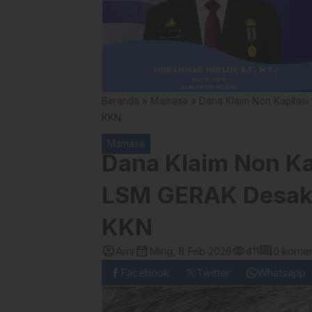
Beranda
»
Mamasa
»
Dana Klaim Non Kapitasi
KKN
Mamasa
Dana Klaim Non Kap
LSM GERAK Desak
KKN
account_circle
calendar_month
visibility
comment
Amr
Ming, 8 Feb 2026
411
0 komen
Facebook
Twitter
Whatsapp