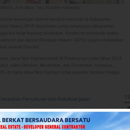
ASA, Andi Waris Tala. (Sumber Istimewa).
lolaan keuangan daerah kembali mencuat di Kabupaten
itasi (klaim) BPJS Kesehatan yang seharusnya dibayarkan
a kini tidak kunjung disalurkan. Kondisi ini memantik reaksi
pektorat dan Aparat Penegak Hukum (APH) segera melakukan
 kas daerah (Kasda).
a, dana Non Kapitasi untuk 18 Puskesmas pada tahun 2024
-turut, yakni Oktober, November, dan Desember. Ironisnya,
025, di mana dana Non Kapitasi untuk periode Oktober hingga
T
Tekankan Persatuan dan Kekeluargaan
24–2025 (enam bulan) tersebut mencapai miliaran rupiah. Tidak
a juga mengalami nasib serupa. Pada tahun 2025, dana Non
 mencapai sekitar Rp4 miliar dilaporkan belum dibayarkan sama