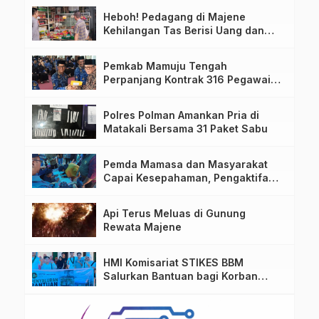
Heboh! Pedagang di Majene
Kehilangan Tas Berisi Uang dan
Barang Penting
Pemkab Mamuju Tengah
Perpanjang Kontrak 316 Pegawai
PPPK Hingga 2028
Polres Polman Amankan Pria di
Matakali Bersama 31 Paket Sabu
Pemda Mamasa dan Masyarakat
Capai Kesepahaman, Pengaktifan
TPA Salurano
Api Terus Meluas di Gunung
Rewata Majene
HMI Komisariat STIKES BBM
Salurkan Bantuan bagi Korban
Kebakaran di Limboro