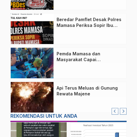
Parondo Bulawan
Beredar Pamflet Desak Polres
Mamasa Periksa Sopir Ibu
Bupati Terkait Dugaan Nota
Fiktif
Pemda Mamasa dan
Masyarakat Capai
Kesepahaman, Pengaktifan
TPA Salurano
Api Terus Meluas di Gunung
Rewata Majene
REKOMENDASI UNTUK ANDA