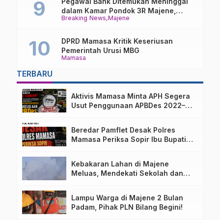
Pegawai Bank Ditemukan Meninggal
dalam Kamar Pondok 3R Majene,
Breaking News
Majene
Polisi Lakukan Penyelidikan
DPRD Mamasa Kritik Keseriusan
Pemerintah Urusi MBG
Mamasa
TERBARU
Aktivis Mamasa Minta APH Segera
Usut Penggunaan APBDes 2022–
2025 Desa Parondo Bulawan
Beredar Pamflet Desak Polres
Mamasa Periksa Sopir Ibu Bupati
Terkait Dugaan Nota Fiktif
Kebakaran Lahan di Majene
Meluas, Mendekati Sekolah dan
Permukiman Warga
Lampu Warga di Majene 2 Bulan
Padam, Pihak PLN Bilang Begini!