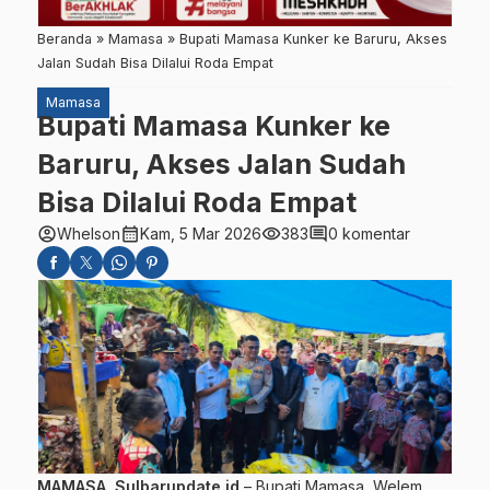
Beranda
»
Mamasa
»
Bupati Mamasa Kunker ke Baruru, Akses
Jalan Sudah Bisa Dilalui Roda Empat
Mamasa
Bupati Mamasa Kunker ke
Baruru, Akses Jalan Sudah
Bisa Dilalui Roda Empat
account_circle
calendar_month
visibility
comment
Whelson
Kam, 5 Mar 2026
383
0 komentar
MAMASA
,
Sulbarupdate.id
– Bupati Mamasa, Welem