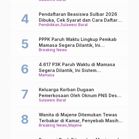
Buka Suara
Pendaftaran Beasiswa Sulbar 2026
Dibuka, Cek Syarat dan Cara Daftar
Pendidikan
Sulawesi Barat
Online
PPPK Paruh Waktu Lingkup Pemkab
Mamasa Segera Dilantik, Ini
Breaking News
Jadwalnya!
4.617 P3K Paruh Waktu di Mamasa
Segera Dilantik, Ini Sistem
Mamasa
Penggajiannya!
Keluarga Korban Dugaan
Pemerkosaan Oleh Oknum PNS Desak
Sulawesi Barat
Transparansi Kejari Mamasa
Wanita di Majene Ditemukan Tewas
Terbakar di Kamar, Penyebab Masih
Breaking News
Majene
Misterius