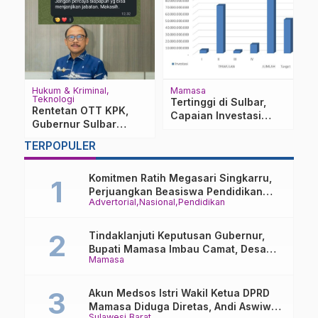
Hukum & Kriminal
Mamasa
P
Teknologi
Su
Tertinggi di Sulbar,
Rentetan OTT KPK,
R
Capaian Investasi
Gubernur Sulbar
S
Mamasa Tembus 184
Ingatkan Jabatan Tak
K
Persen
TERPOPULER
Bisa Dibeli
Komitmen Ratih Megasari Singkarru,
Perjuangkan Beasiswa Pendidikan
Advertorial
Nasional
Pendidikan
Dari PAUD Hingga Perguruan Tinggi
Tindaklanjuti Keputusan Gubernur,
Bupati Mamasa Imbau Camat, Desa
Mamasa
dan Lurah
Akun Medsos Istri Wakil Ketua DPRD
Mamasa Diduga Diretas, Andi Aswiwin
Sulawesi Barat