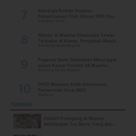
Keluarga Korban Dugaan
Pemerkosaan Oleh Oknum PNS Desak
Sulawesi Barat
Transparansi Kejari Mamasa
Wanita di Majene Ditemukan Tewas
Terbakar di Kamar, Penyebab Masih
Breaking News
Majene
Misterius
Pegawai Bank Ditemukan Meninggal
dalam Kamar Pondok 3R Majene,
Breaking News
Majene
Polisi Lakukan Penyelidikan
DPRD Mamasa Kritik Keseriusan
Pemerintah Urusi MBG
Mamasa
TERBARU
Heboh! Pedagang di Majene
Kehilangan Tas Berisi Uang dan
Barang Penting