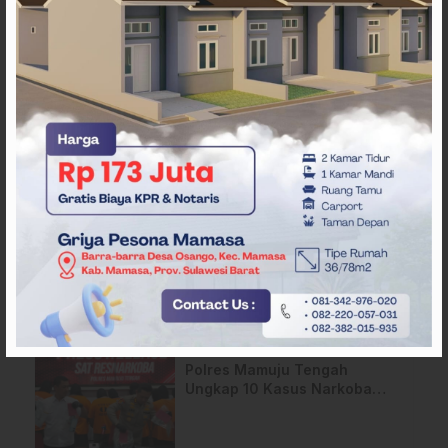
ARTIKEL TERKAIT
Pemkab Mamuju Tengah
Perpanjang Kontrak 316
Pegawai PPPK Hingga 2028
Bupati Mamuju Tengah
Serahkan SK NIPD ke
Perangkat Desa
Polres Mamuju Tengah
Ungkap 10 Kasus Narkoba
Dalam 3 Bulan