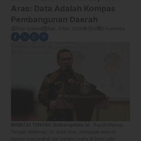
Aras: Data Adalah Kompas
Pembangunan Daerah
account_circle
calendar_month
visibility
comment
Ruly Syamsil
Rab, 4 Mar 2026
294
0 komentar
MAMUJU TENGAH
,
Sulbarupdate.id
– Bupati Mamuju
Tengah (Mateng), Dr. Arsal Aras, mengajak seluruh
lapisan masyarakat dan pelaku usaha di Bumi Lalla