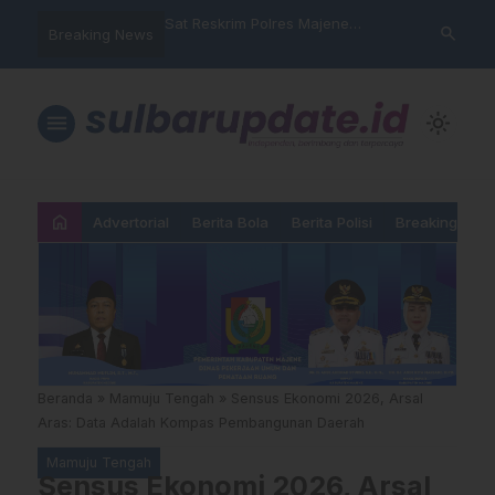
nyalahgunaan Data
Sat Reskrim Polres Majene
Aktivis “War
search
Breaking News
 Warga Mamasa Kaget
Launching Unit Reaksi Cepat
Mamasa: “KU
ercatat Menunggak di
Nama, Atura
Dipermainka
menu
light_mode
home
Advertorial
Berita Bola
Berita Polisi
Breaking New
Beranda
»
Mamuju Tengah
»
Sensus Ekonomi 2026, Arsal
Aras: Data Adalah Kompas Pembangunan Daerah
Mamuju Tengah
Sensus Ekonomi 2026, Arsal