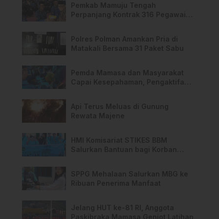
Pemkab Mamuju Tengah
Perpanjang Kontrak 316 Pegawai
PPPK Hingga 2028
Polres Polman Amankan Pria di
Matakali Bersama 31 Paket Sabu
Pemda Mamasa dan Masyarakat
Capai Kesepahaman, Pengaktifan
TPA Salurano
Api Terus Meluas di Gunung
Rewata Majene
HMI Komisariat STIKES BBM
Salurkan Bantuan bagi Korban
Kebakaran di Limboro
SPPG Mehalaan Salurkan MBG ke
Ribuan Penerima Manfaat
Jelang HUT ke-81 RI, Anggota
Paskibraka Mamasa Genjot Latihan