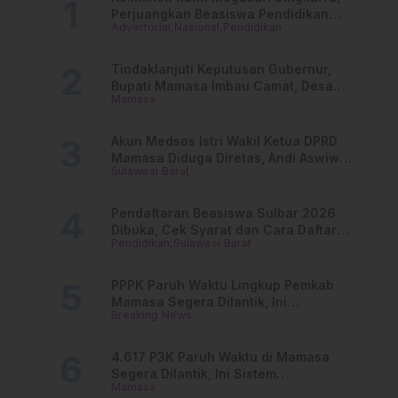
Perjuangkan Beasiswa Pendidikan
Advertorial
Nasional
Pendidikan
Dari PAUD Hingga Perguruan Tinggi
Tindaklanjuti Keputusan Gubernur,
Bupati Mamasa Imbau Camat, Desa
Mamasa
dan Lurah
Akun Medsos Istri Wakil Ketua DPRD
Mamasa Diduga Diretas, Andi Aswiwin
Sulawesi Barat
Buka Suara
Pendaftaran Beasiswa Sulbar 2026
Dibuka, Cek Syarat dan Cara Daftar
Pendidikan
Sulawesi Barat
Online
PPPK Paruh Waktu Lingkup Pemkab
Mamasa Segera Dilantik, Ini
Breaking News
Jadwalnya!
4.617 P3K Paruh Waktu di Mamasa
Segera Dilantik, Ini Sistem
Mamasa
Penggajiannya!