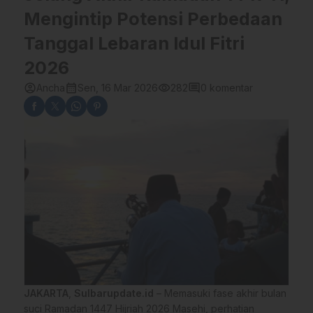
Mengintip Potensi Perbedaan
Tanggal Lebaran Idul Fitri
2026
account_circle
calendar_month
visibility
comment
Ancha
Sen, 16 Mar 2026
282
0 komentar
JAKARTA
,
Sulbarupdate.id
– Memasuki fase akhir bulan
suci Ramadan 1447 Hijriah 2026 Masehi, perhatian