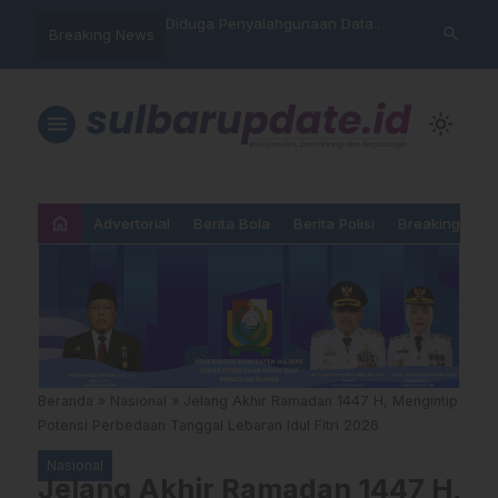
hankan Takhta Eropa,
Diduga Penyalahgunaan Data
Sat Reskrim 
search
Breaking News
 Arsenal Dalam Final
Nasabah, Warga Mamasa Kaget
Launching Un
pions 2026
Namanya Tercatat Menunggak di
PNM
menu
light_mode
home
Advertorial
Berita Bola
Berita Polisi
Breaking New
Beranda
»
Nasional
»
Jelang Akhir Ramadan 1447 H, Mengintip
Potensi Perbedaan Tanggal Lebaran Idul Fitri 2026
Nasional
Jelang Akhir Ramadan 1447 H,