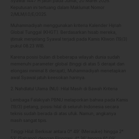
Syawal 1447 H jatuh pada Jumat, 20 Maret 2026.
Keputusan ini tertuang dalam Maklumat Nomor
2/MLM/I.0/E/2025.
​Muhammadiyah menggunakan kriteria Kalender Hijriah
Global Tunggal (KHGT). Berdasarkan hisab mereka,
ijtimak menjelang Syawal terjadi pada Kamis Kliwon (19/3)
pukul 08.23 WIB.
Karena posisi bulan di beberapa wilayah dunia sudah
memenuhi parameter global (tinggi di atas 5 derajat dan
elongasi minimal 8 derajat), Muhammadiyah menetapkan
awal Syawal jatuh keesokan harinya.
​2. Nahdlatul Ulama (NU): Hilal Masih di Bawah Kriteria
​Lembaga Falakiyah PBNU melaporkan bahwa pada Kamis
(19/3) petang, posisi hilal di seluruh Indonesia secara
teknis sudah berada di atas ufuk. Namun, angkanya
masih sangat tipis.
​Tinggi Hilal: Berkisar antara 0° 49′ (Merauke) hingga 2°
53′ (Sabang) dengan Elongasi: 4° 36′ hingga 6° 09′.