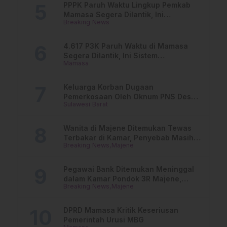
PPPK Paruh Waktu Lingkup Pemkab
Mamasa Segera Dilantik, Ini
Breaking News
Jadwalnya!
4.617 P3K Paruh Waktu di Mamasa
Segera Dilantik, Ini Sistem
Mamasa
Penggajiannya!
Keluarga Korban Dugaan
Pemerkosaan Oleh Oknum PNS Desak
Sulawesi Barat
Transparansi Kejari Mamasa
Wanita di Majene Ditemukan Tewas
Terbakar di Kamar, Penyebab Masih
Breaking News
Majene
Misterius
Pegawai Bank Ditemukan Meninggal
dalam Kamar Pondok 3R Majene,
Breaking News
Majene
Polisi Lakukan Penyelidikan
DPRD Mamasa Kritik Keseriusan
Pemerintah Urusi MBG