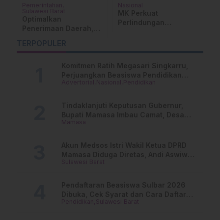
Pemerintahan
Nasional
D
Sulawesi Barat
MK Perkuat
S
Optimalkan
Perlindungan
S
Penerimaan Daerah,
Wartawan, Sengketa
B
Bapenda Sulbar Bahas
si
Jurnalistik Wajib
P
TERPOPULER
Penguatan PAD
Lewat Dewan Pers
M
Bersama PT Jasa
Raharja
Komitmen Ratih Megasari Singkarru,
Perjuangkan Beasiswa Pendidikan
Advertorial
Nasional
Pendidikan
Dari PAUD Hingga Perguruan Tinggi
Tindaklanjuti Keputusan Gubernur,
Bupati Mamasa Imbau Camat, Desa
Mamasa
dan Lurah
Akun Medsos Istri Wakil Ketua DPRD
Mamasa Diduga Diretas, Andi Aswiwin
Sulawesi Barat
Buka Suara
Pendaftaran Beasiswa Sulbar 2026
Dibuka, Cek Syarat dan Cara Daftar
Pendidikan
Sulawesi Barat
Online