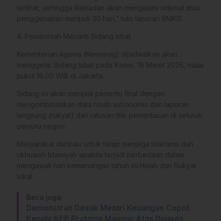
terlihat, sehingga Ramadan akan mengalami istikmal atau
penggenapan menjadi 30 hari,” tulis laporan BMKG.
​4. Pemerintah Menanti Sidang Isbat
​Kementerian Agama (Kemenag) dijadwalkan akan
menggelar Sidang Isbat pada Kamis, 19 Maret 2026, mulai
pukul 16.00 WIB di Jakarta.
Sidang ini akan menjadi penentu final dengan
mengombinasikan data hisab astronomis dan laporan
langsung (rukyat) dari ratusan titik pemantauan di seluruh
penjuru negeri.
​Masyarakat diimbau untuk tetap menjaga toleransi dan
ukhuwah Islamiyah apabila terjadi perbedaan dalam
mengawali hari kemenangan tahun ini.Hisab dan Rukyat
lokal.
Baca juga:
Demonstran Desak Mentri Keuangan Copot
Kepala KPP Pratama Mamuju Atas Dugaan