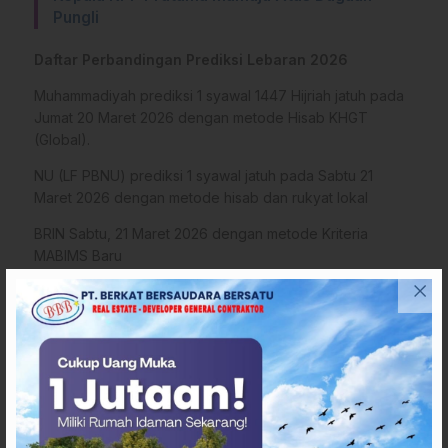
Pungli
Daftar Perbandingan Prediksi Lebaran 2026
Muhammadiyah prediksi 1 syawal 1447 Hijriah jatuh pada
Jumat 20 Maret 2026 dengan metode Hisab KHGT
(Global).
NU (LF PBNU) prediksi 1 syawal jatuh pada Sabtu 21
Maret 2026 dengan metode hisab dan rukyat lokal
BRIN Sabtu, 21 Maret 2026 dengan metode Kriteria
MABIMS Baru
BMKG Sabtu, 21 Maret 2026 dengan metode Analisis
Astronomis (*)
Penulis
: Ancha
Editor
: Tim Sulbarupdate
Tags
Hari Raya Idul Fitri
Jadwal lebaran Idul Fitri 2026
Penetapan 1 syawal 1447 h