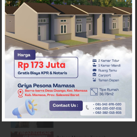
ARTIKEL TERKAIT
Pergantian Wakil Gubernur
Sulbar Mengerucut, Demokrat
Kantongi SK DPP untuk
Samsul Samad
Diduga Terlibat Transaksi
Sabu, Empat Pemuda
Diamankan Polres Majene