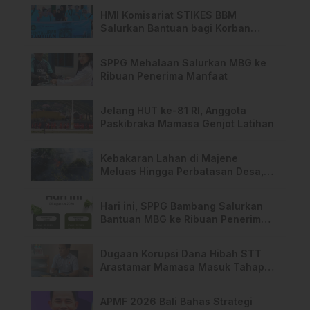
HMI Komisariat STIKES BBM
Salurkan Bantuan bagi Korban
Kebakaran di Limboro
SPPG Mehalaan Salurkan MBG ke
Ribuan Penerima Manfaat
Jelang HUT ke-81 RI, Anggota
Paskibraka Mamasa Genjot Latihan
Kebakaran Lahan di Majene
Meluas Hingga Perbatasan Desa,
Warga Soroti Dugaan Kelalaian
Pemilik Lahan
Hari ini, SPPG Bambang Salurkan
Bantuan MBG ke Ribuan Penerima
Manfaat
Dugaan Korupsi Dana Hibah STT
Arastamar Mamasa Masuk Tahap
Pralidik, 19 Saksi Terperiksa
APMF 2026 Bali Bahas Strategi