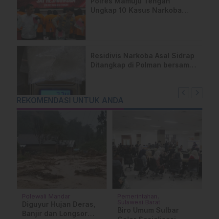
Polres Mamuju Tengah
Ungkap 10 Kasus Narkoba
Dalam 3 Bulan
Residivis Narkoba Asal Sidrap
Ditangkap di Polman bersama
23,4 Gram Sabu
REKOMENDASI UNTUK ANDA
Polewali Mandar
Pemerintahan
M
Sulawesi Barat
Diguyur Hujan Deras,
A
Biro Umum Sulbar
Banjir dan Longsor
A