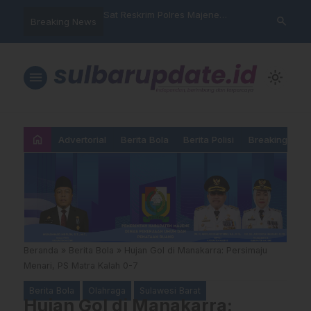
nyalahgunaan Data
Sat Reskrim Polres Majene
Aktivis “War
search
Breaking News
 Warga Mamasa Kaget
Launching Unit Reaksi Cepat
Mamasa: “KU
ercatat Menunggak di
Nama, Atura
Dipermainka
menu
light_mode
home
Advertorial
Berita Bola
Berita Polisi
Breaking New
Beranda
»
Berita Bola
»
Hujan Gol di Manakarra: Persimaju
Menari, PS Matra Kalah 0-7
Berita Bola
Olahraga
Sulawesi Barat
Hujan Gol di Manakarra: