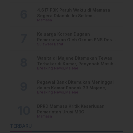
4.617 P3K Paruh Waktu di Mamasa
Segera Dilantik, Ini Sistem
Mamasa
Penggajiannya!
Keluarga Korban Dugaan
Pemerkosaan Oleh Oknum PNS Desak
Sulawesi Barat
Transparansi Kejari Mamasa
Wanita di Majene Ditemukan Tewas
Terbakar di Kamar, Penyebab Masih
Breaking News
Majene
Misterius
Pegawai Bank Ditemukan Meninggal
dalam Kamar Pondok 3R Majene,
Breaking News
Majene
Polisi Lakukan Penyelidikan
DPRD Mamasa Kritik Keseriusan
Pemerintah Urusi MBG
Mamasa
TERBARU