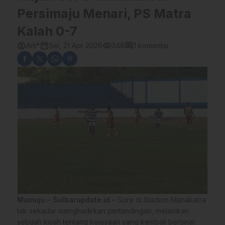
Persimaju Menari, PS Matra
Kalah 0-7
account_circle
calendar_month
visibility
comment
Am*
Sel, 21 Apr 2026
348
1 komentar
Mamuju – Sulbarupdate.id –
Sore di Stadion Manakarra
tak sekadar menghadirkan pertandingan, melainkan
sebuah kisah tentang kejayaan yang kembali bersinar.