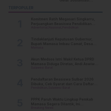
Gelar Sosialisasi
Terjang Matangnga
K
LHKASN, Wujudkan
Polman, 4 Rumah
d
TERPOPULER
ASN Bersih dari KKN
Rusak
S
Komitmen Ratih Megasari Singkarru,
Perjuangkan Beasiswa Pendidikan
Advertorial
Nasional
Pendidikan
Dari PAUD Hingga Perguruan Tinggi
Tindaklanjuti Keputusan Gubernur,
Bupati Mamasa Imbau Camat, Desa
Mamasa
dan Lurah
Akun Medsos Istri Wakil Ketua DPRD
Mamasa Diduga Diretas, Andi Aswiwin
Sulawesi Barat
Buka Suara
Pendaftaran Beasiswa Sulbar 2026
Dibuka, Cek Syarat dan Cara Daftar
Pendidikan
Sulawesi Barat
Online
PPPK Paruh Waktu Lingkup Pemkab
Mamasa Segera Dilantik, Ini
Breaking News
Jadwalnya!