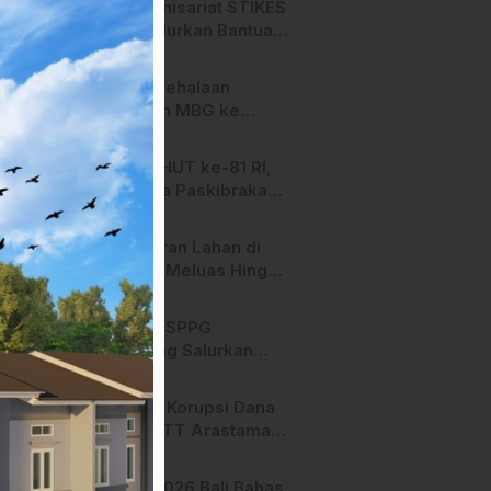
HMI Komisariat STIKES
BBM Salurkan Bantuan
bagi Korban Kebakaran
di Limboro
SPPG Mehalaan
Salurkan MBG ke
Ribuan Penerima
Manfaat
Jelang HUT ke-81 RI,
Anggota Paskibraka
Mamasa Genjot
Latihan
Kebakaran Lahan di
Majene Meluas Hingga
Perbatasan Desa,
Warga Soroti Dugaan
Hari ini, SPPG
Kelalaian Pemilik Lahan
Bambang Salurkan
Bantuan MBG ke
Ribuan Penerima
Dugaan Korupsi Dana
Manfaat
Hibah STT Arastamar
Mamasa Masuk Tahap
Pralidik, 19 Saksi
APMF 2026 Bali Bahas