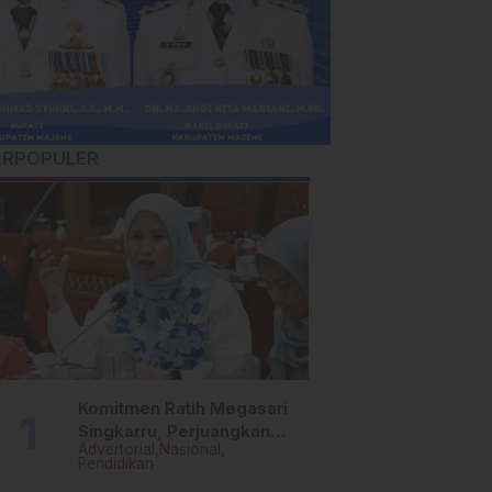
ERPOPULER
Komitmen Ratih Megasari
Singkarru, Perjuangkan
Advertorial
Nasional
Beasiswa Pendidikan Dari
Pendidikan
PAUD Hingga Perguruan