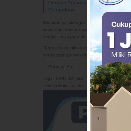
Dugaan Penyalahgunaan Data War
Pengaduan
Menurutnya, sinergi antara pemerintah dan p
sehat dan mencerdaskan publik. Dinas Komi
dengan insan pers demi kemajuan daerah
“Pers adalah sahabat pemerintah dan masya
bertanggung jawab demi kepentingan masyar
Penulis
: Amr
Tags
Berita mamasa
Dinas Kominfosandi M
Pemda Mamasa
Sulbar