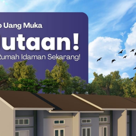
ga oleh Oknum PNM, GMNI Mamasa Buka Posko
ers sangat penting untuk menciptakan iklim informasi yang
nfo Mamasa, kata dia, akan terus membuka ruang kolaborasi
rakat. Kami berharap pers di Mamasa terus tumbuh kuat dan
akat” Tutup Ernesto. (*)
amasa
HPN 2026
Kominfosandi Mamasa
Mamasa