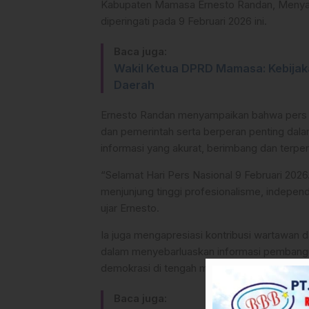
Kabupaten Mamasa Ernesto Randan, Menyam
diperingati pada 9 Februari 2026 ini.
Baca juga:
Wakil Ketua DPRD Mamasa: Kebijaka
Daerah
Ernesto Randan menyampaikan bahwa pers 
dan pemerintah serta berperan penting da
informasi yang akurat, berimbang dan terpe
“Selamat Hari Pers Nasional 9 Februari 202
menjunjung tinggi profesionalisme, independe
ujar Ernesto.
Ia juga mengapresiasi kontribusi wartawan 
dalam menyebarluaskan informasi pembangun
demokrasi di tengah masyarakat.
Baca juga: