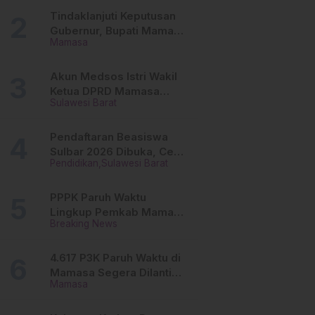
Tinggi
Tindaklanjuti Keputusan
Gubernur, Bupati Mamasa
Mamasa
Imbau Camat, Desa dan
Lurah
Akun Medsos Istri Wakil
Ketua DPRD Mamasa
Sulawesi Barat
Diduga Diretas, Andi
Aswiwin Buka Suara
Pendaftaran Beasiswa
Sulbar 2026 Dibuka, Cek
Pendidikan
Sulawesi Barat
Syarat dan Cara Daftar
Online
PPPK Paruh Waktu
Lingkup Pemkab Mamasa
Breaking News
Segera Dilantik, Ini
Jadwalnya!
4.617 P3K Paruh Waktu di
Mamasa Segera Dilantik,
Mamasa
Ini Sistem Penggajiannya!