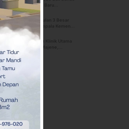
Terperiksa
Strategi Baru
Pemasaran Digital
Pengusulan 3 Besar
Calon Kepala Kemenag
Polman Disorot
Aktivis, Riskul:”Ada
Layanan Klinik Utama
Dugaan Nepotisme “
Sehati Majene,
Dikeluhkan Pasien
Pengguna BPJS Gratis