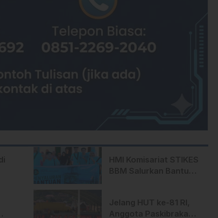
di
HMI Komisariat STIKES
BBM Salurkan Bantuan
bagi Korban Kebakaran
di Limboro
Jelang HUT ke-81 RI,
Anggota Paskibraka