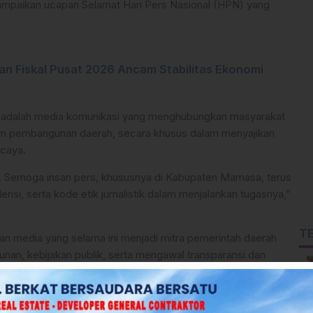
paikan ucapan Selamat Hari Pers Nasional (HPN) yang
n Fiskal Pusat 2026 Ancam Stabilitas Ekonomi
adalah media komunikasi yang menghubungkan masyarakat
lam pembangunan daerah, secara khusus dalam menyajikan
rcaya.
6. Semoga insan pers, khususnya di Kabupaten Mamasa, terus
nsi, serta kode etik jurnalistik dalam menjalankan tugasnya,”
T
dan media yang selama ini menjadi mitra pemerintah daerah
an, kebijakan publik, serta mengawal transparansi dan