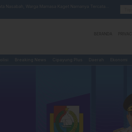
 Launching Unit Reaksi Cepat
Aktivis “W
Yang Diper
BERANDA
PRIVAC
olisi
Breaking News
Cipayung Plus
Daerah
Ekonomi