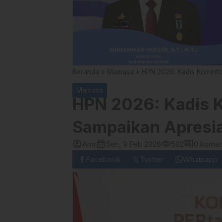
Beranda
»
Mamasa
»
HPN 2026: Kadis Kominf
Mamasa
HPN 2026: Kadis 
Sampaikan Apresia
account_circle
calendar_month
visibility
comment
Amr
Sen, 9 Feb 2026
502
0 komen
Facebook
Twitter
Whatsapp