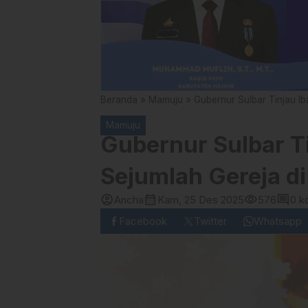
Beranda
»
Mamuju
»
Gubernur Sulbar Tinjau I
Mamuju
Gubernur Sulbar Ti
Sejumlah Gereja d
account_circle
calendar_month
visibility
comment
Ancha
Kam, 25 Des 2025
576
0 k
Facebook
Twitter
Whatsapp