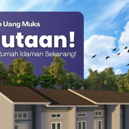
agama apapun kita harapkan untuk kemaslahatan bangsa dan
.
ur, Seorang Pria di Mamuju Dibekuk Polisi
gai pengingat kuatnya persatuan di tengah perbedaan. Nilai
intas agama dan unsur Forkopimda di lapangan.
a itu berbeda tapi bersatu. Itulah bukti kehadiran kita di
 2025