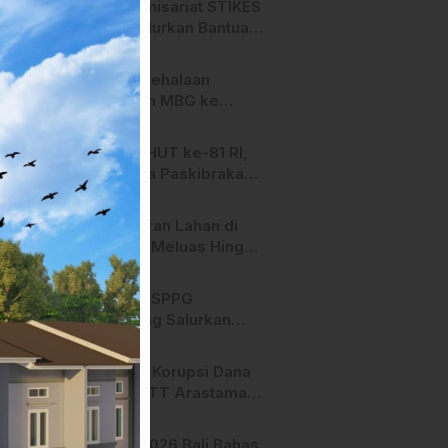
HMI Komisariat STIKES
BBM Salurkan Bantuan
bagi Korban Kebakaran
di Limboro
SPPG Mehalaan
Salurkan MBG ke
Ribuan Penerima
Manfaat
Jelang HUT ke-81 RI,
Anggota Paskibraka
Mamasa Genjot
Latihan
Kebakaran Lahan di
Majene Meluas Hingga
Perbatasan Desa,
Warga Soroti Dugaan
Hari ini, SPPG
Kelalaian Pemilik Lahan
Bambang Salurkan
Bantuan MBG ke
Ribuan Penerima
Dugaan Korupsi Dana
Manfaat
Hibah STT Arastamar
Mamasa Masuk Tahap
Pralidik, 19 Saksi
APMF 2026 Bali Bahas