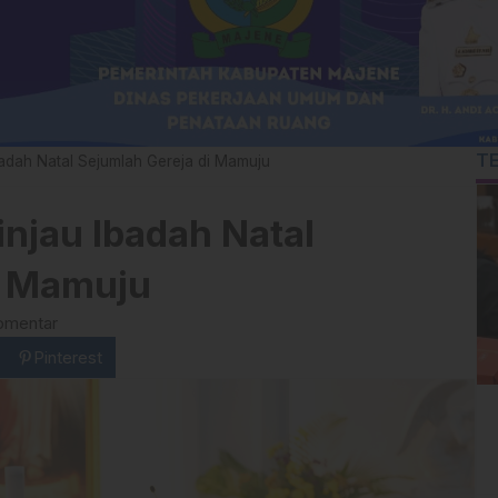
T
badah Natal Sejumlah Gereja di Mamuju
njau Ibadah Natal
i Mamuju
omentar
Pinterest