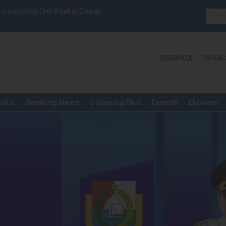
Cepat
Aktivis “Warning” BPD Sulselbar M
Yang Dipermainkan”
BERANDA
PRIVAC
olisi
Breaking News
Cipayung Plus
Daerah
Ekonomi