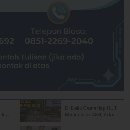
Di Balik Gemerlap HUT
di
Mamuju ke-486, Ada
p
Jalan yang Dipeluk
Warga Sendiri