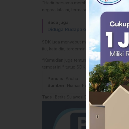
“Hadir bersama member samai, karena doa 
negara kita ini, termasuk daerah,” ungkapnya
Baca juga:
Diduga Rudapaksa Anak di Bawah Um
SDK juga menyebut momentum Natal ini seba
itu, kata dia, tercermin dari kebersamaan l
“Kemudian juga tentunya wujud bahwa Indonesi
tempat ini,” tutup SDK. (*)
Penulis
: Ancha
Sumber
:
Humas Pemprov Sulbar
Tags
Berita Sulawesi Barat
Hari natal
Natal