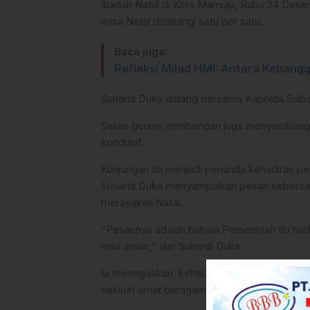
ibadah Natal di Kota Mamuju, Rabu 24 Des
misa Natal didatangi satu per satu.
Baca juga:
Refleksi Milad HMI: Antara Kebang
Suhardi Duka datang bersama Kapolda Sulbar 
Selain gereja, rombongan juga menyambang
kondusif.
Kunjungan itu menjadi penanda kehadiran p
Suhardi Duka menyampaikan pesan kebersama
merayakan Natal.
“Pesannya adalah bahwa Pemerintah itu had
rasa aman,” ujar Suhardi Duka.
Ia menegaskan, kehadiran pemerintah tidak
seluruh umat beragama, sekaligus memanja