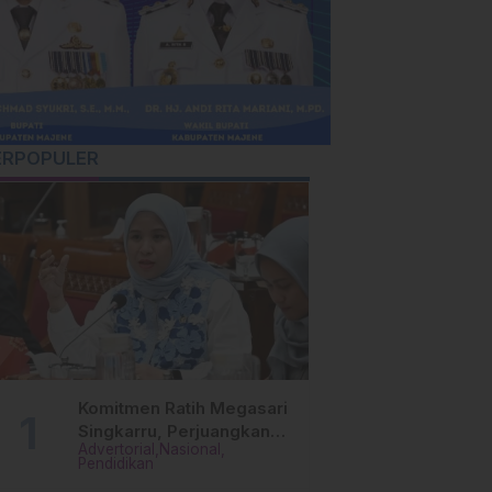
ERPOPULER
Komitmen Ratih Megasari
Singkarru, Perjuangkan
Advertorial
Nasional
Beasiswa Pendidikan Dari
Pendidikan
PAUD Hingga Perguruan