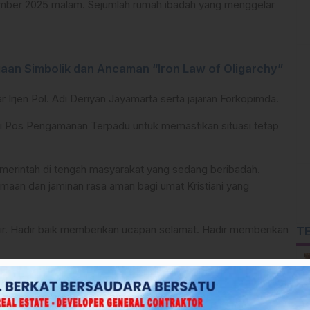
ember 2025 malam. Sejumlah rumah ibadah yang menggelar
gaan Simbolik dan Ancaman “Iron Law of Oligarchy”
Irjen Pol. Adi Deriyan Jayamarta serta jajaran Forkopimda.
i Pos Pengamanan Terpadu untuk memastikan situasi tetap
emerintah di tengah masyarakat yang sedang beribadah.
an dan jaminan rasa aman bagi umat Kristiani yang
ir. Hadir baik memberikan ucapan selamat. Hadir memberikan
T
 sekadar simbolik. Pemerintah hadir untuk membersamai
tkan doa bersama untuk daerah dan bangsa.