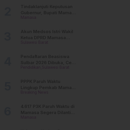
Tinggi
Tindaklanjuti Keputusan
Gubernur, Bupati Mamasa
Mamasa
Imbau Camat, Desa dan
Lurah
Akun Medsos Istri Wakil
Ketua DPRD Mamasa
Sulawesi Barat
Diduga Diretas, Andi
Aswiwin Buka Suara
Pendaftaran Beasiswa
Sulbar 2026 Dibuka, Cek
Pendidikan
Sulawesi Barat
Syarat dan Cara Daftar
Online
PPPK Paruh Waktu
Lingkup Pemkab Mamasa
Breaking News
Segera Dilantik, Ini
Jadwalnya!
4.617 P3K Paruh Waktu di
Mamasa Segera Dilantik,
Mamasa
Ini Sistem Penggajiannya!