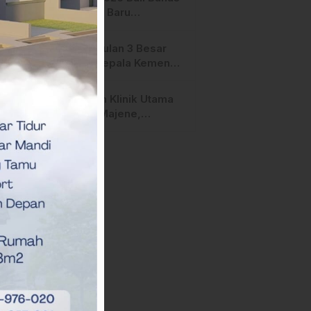
Terperiksa
Strategi Baru
Pemasaran Digital
Pengusulan 3 Besar
Calon Kepala Kemenag
Polman Disorot
Aktivis, Riskul:”Ada
Layanan Klinik Utama
Dugaan Nepotisme “
Sehati Majene,
Dikeluhkan Pasien
Pengguna BPJS Gratis