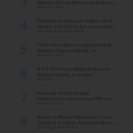
Mamasa Diduga Diretas, Andi Aswiwin
Sulawesi Barat
Buka Suara
Pendaftaran Beasiswa Sulbar 2026
Dibuka, Cek Syarat dan Cara Daftar
Pendidikan
Sulawesi Barat
Online
PPPK Paruh Waktu Lingkup Pemkab
Mamasa Segera Dilantik, Ini
Breaking News
Jadwalnya!
4.617 P3K Paruh Waktu di Mamasa
Segera Dilantik, Ini Sistem
Mamasa
Penggajiannya!
Keluarga Korban Dugaan
Pemerkosaan Oleh Oknum PNS Desak
Sulawesi Barat
Transparansi Kejari Mamasa
Wanita di Majene Ditemukan Tewas
Terbakar di Kamar, Penyebab Masih
Breaking News
Majene
Misterius