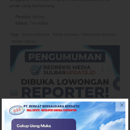
pihak yang berwenang.
Penulis
: Ancha
Editor
: Tim editor
Tags
Aktivis Mamasa
Berita mamasa
Kabupaten Mamasa
Mawar Apriani