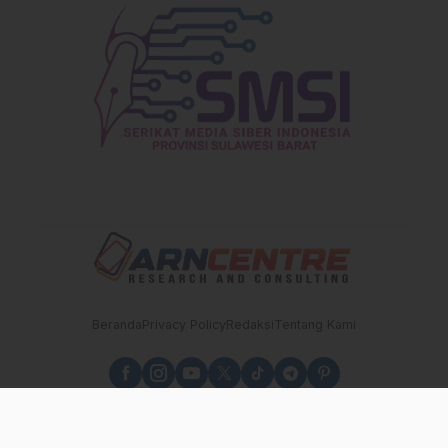
Beranda
Privacy Policy
Redaksi
Tentang Kami
sulbarupdate.id - Independen, Berimbang dan Terpercaya