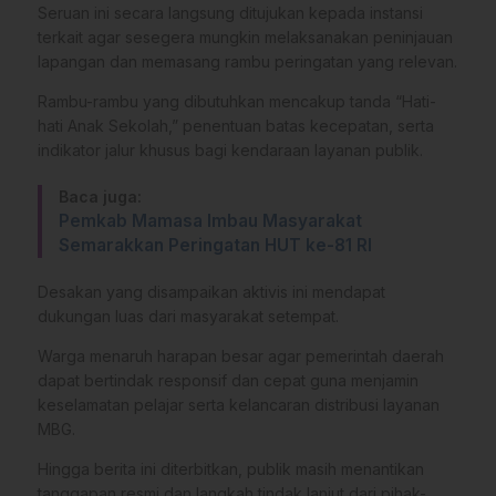
Seruan ini secara langsung ditujukan kepada instansi
terkait agar sesegera mungkin melaksanakan peninjauan
lapangan dan memasang rambu peringatan yang relevan.
Rambu-rambu yang dibutuhkan mencakup tanda “Hati-
hati Anak Sekolah,” penentuan batas kecepatan, serta
indikator jalur khusus bagi kendaraan layanan publik.
Baca juga:
Pemkab Mamasa Imbau Masyarakat
Semarakkan Peringatan HUT ke-81 RI
Desakan yang disampaikan aktivis ini mendapat
dukungan luas dari masyarakat setempat.
Warga menaruh harapan besar agar pemerintah daerah
dapat bertindak responsif dan cepat guna menjamin
keselamatan pelajar serta kelancaran distribusi layanan
MBG.
Hingga berita ini diterbitkan, publik masih menantikan
tanggapan resmi dan langkah tindak lanjut dari pihak-