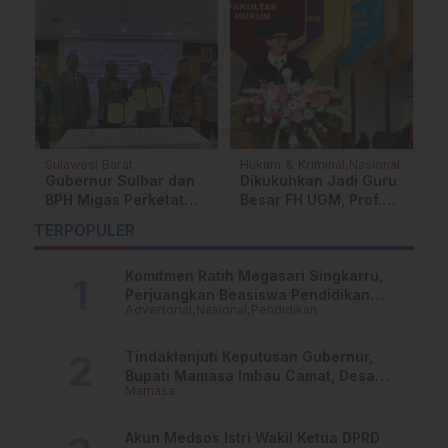
Sulawesi Barat
Hukum & Kriminal
Nasional
K
r,
Gubernur Sulbar dan
Dikukuhkan Jadi Guru
T
BPH Migas Perketat
Besar FH UGM, Prof.
S
Pengawasan BBM
Zainal Arifin Mochtar
G
TERPOPULER
Subsidi, Minta
Soroti Independensi
D
Distribusi Diperbaiki
Lembaga Negara
P
dan Depo Dibangun
Komitmen Ratih Megasari Singkarru,
Perjuangkan Beasiswa Pendidikan
Advertorial
Nasional
Pendidikan
Dari PAUD Hingga Perguruan Tinggi
Tindaklanjuti Keputusan Gubernur,
Bupati Mamasa Imbau Camat, Desa
Mamasa
dan Lurah
Akun Medsos Istri Wakil Ketua DPRD