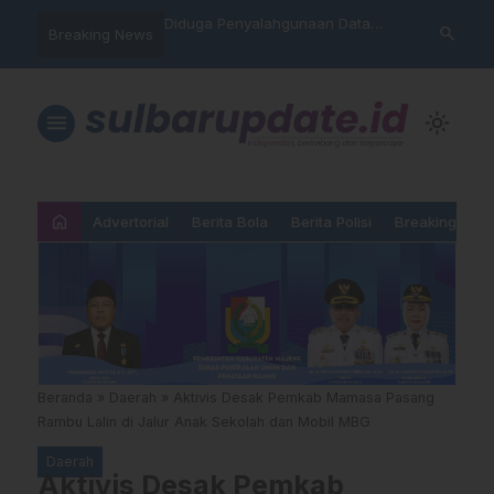
hankan Takhta Eropa,
Diduga Penyalahgunaan Data
Sat Reskrim 
search
Breaking News
 Arsenal Dalam Final
Nasabah, Warga Mamasa Kaget
Launching Un
pions 2026
Namanya Tercatat Menunggak di
PNM
menu
light_mode
home
Advertorial
Berita Bola
Berita Polisi
Breaking New
Beranda
»
Daerah
»
Aktivis Desak Pemkab Mamasa Pasang
Rambu Lalin di Jalur Anak Sekolah dan Mobil MBG
Daerah
Aktivis Desak Pemkab