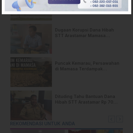
Paskibraka Mamasa Genjot
Latihan
Dugaan Korupsi Dana Hibah
STT Arastamar Mamasa
Masuk Tahap Pralidik, 19
Saksi Terperiksa
Puncak Kemarau, Persawahan
di Mamasa Terdampak
Kekeringan, Ini Langkah Dinas
Pertanian
Dituding Tahu Bantuan Dana
Hibah STT Arastamar Rp 700
Juta, Sekda Mamasa:”Itu
Masa Transisi”
REKOMENDASI UNTUK ANDA