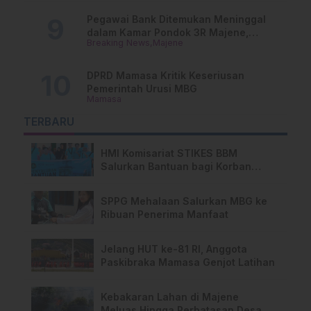
Pegawai Bank Ditemukan Meninggal
dalam Kamar Pondok 3R Majene,
Breaking News
Majene
Polisi Lakukan Penyelidikan
DPRD Mamasa Kritik Keseriusan
Pemerintah Urusi MBG
Mamasa
TERBARU
HMI Komisariat STIKES BBM
Salurkan Bantuan bagi Korban
Kebakaran di Limboro
SPPG Mehalaan Salurkan MBG ke
Ribuan Penerima Manfaat
Jelang HUT ke-81 RI, Anggota
Paskibraka Mamasa Genjot Latihan
Kebakaran Lahan di Majene
Meluas Hingga Perbatasan Desa,