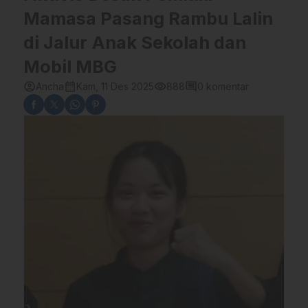
Mamasa Pasang Rambu Lalin
di Jalur Anak Sekolah dan
Mobil MBG
account_circle
calendar_month
visibility
comment
Ancha
Kam, 11 Des 2025
888
0 komentar