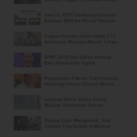
Warga Soroti Dugaan Kelalaian
Pemilik Lahan
Hari ini, SPPG Bambang Salurkan
Bantuan MBG ke Ribuan Penerima
Manfaat
Dugaan Korupsi Dana Hibah STT
Arastamar Mamasa Masuk Tahap
Pralidik, 19 Saksi Terperiksa
APMF 2026 Bali Bahas Strategi
Baru Pemasaran Digital
Pengusulan 3 Besar Calon Kepala
Kemenag Polman Disorot Aktivis,
Riskul:”Ada Dugaan Nepotisme “
Layanan Klinik Utama Sehati
Majene, Dikeluhkan Pasien
Pengguna BPJS Gratis
Diduga Sopir Mengantuk, Truk
Hantam Tiga Rumah di Majene