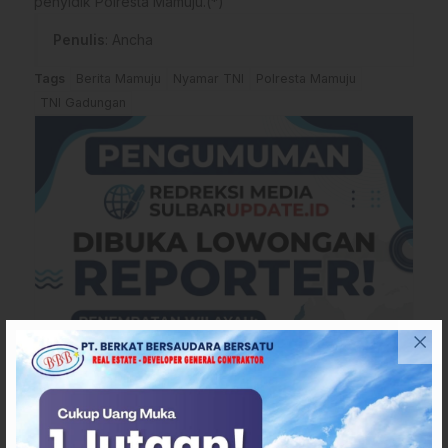
penyidik Polresta Mamuju.(*)
Penulis
: Ancha
Tags
Berita Mamuju
Nyamar TNI
Polresta Mamuju
TNI Gadungan