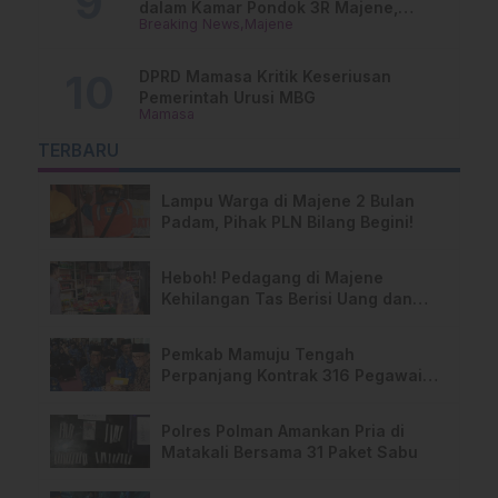
dalam Kamar Pondok 3R Majene,
Breaking News
Majene
Polisi Lakukan Penyelidikan
DPRD Mamasa Kritik Keseriusan
Pemerintah Urusi MBG
Mamasa
TERBARU
Lampu Warga di Majene 2 Bulan
Padam, Pihak PLN Bilang Begini!
Heboh! Pedagang di Majene
Kehilangan Tas Berisi Uang dan
Barang Penting
Pemkab Mamuju Tengah
Perpanjang Kontrak 316 Pegawai
PPPK Hingga 2028
Polres Polman Amankan Pria di
Matakali Bersama 31 Paket Sabu