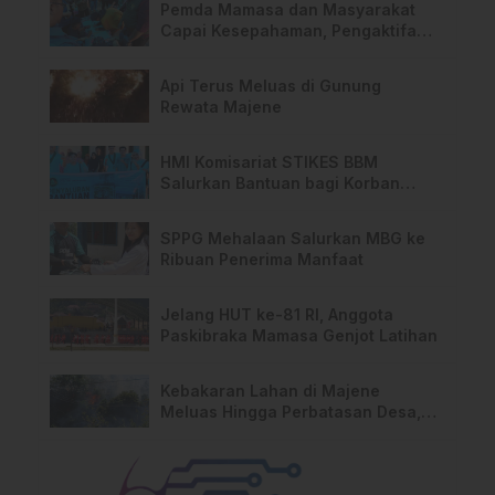
Pemda Mamasa dan Masyarakat
Capai Kesepahaman, Pengaktifan
TPA Salurano
Api Terus Meluas di Gunung
Rewata Majene
HMI Komisariat STIKES BBM
Salurkan Bantuan bagi Korban
Kebakaran di Limboro
SPPG Mehalaan Salurkan MBG ke
Ribuan Penerima Manfaat
Jelang HUT ke-81 RI, Anggota
Paskibraka Mamasa Genjot Latihan
Kebakaran Lahan di Majene
Meluas Hingga Perbatasan Desa,
Warga Soroti Dugaan Kelalaian
Pemilik Lahan