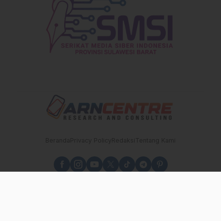
Beranda
Privacy Policy
Redaksi
Tentang Kami
sulbarupdate.id - Independen, Berimbang dan Terpercaya
copyright sulbarupdate.id 2025