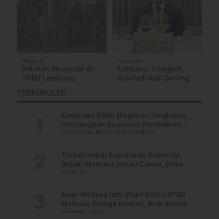
Majene
Nasional
H
Antrean Mengular di
Kunjungi Tiongkok,
C
SPBU Lembang
Sukriadi Amil Dorong
K
Majene, Warga
Penguatan Industri
I
TERPOPULER
Keluhkan Prioritas
Nasional
Pengisian Jeriken
Komitmen Ratih Megasari Singkarru,
Perjuangkan Beasiswa Pendidikan
Advertorial
Nasional
Pendidikan
Dari PAUD Hingga Perguruan Tinggi
Tindaklanjuti Keputusan Gubernur,
Bupati Mamasa Imbau Camat, Desa
Mamasa
dan Lurah
Akun Medsos Istri Wakil Ketua DPRD
Mamasa Diduga Diretas, Andi Aswiwin
Sulawesi Barat
Buka Suara