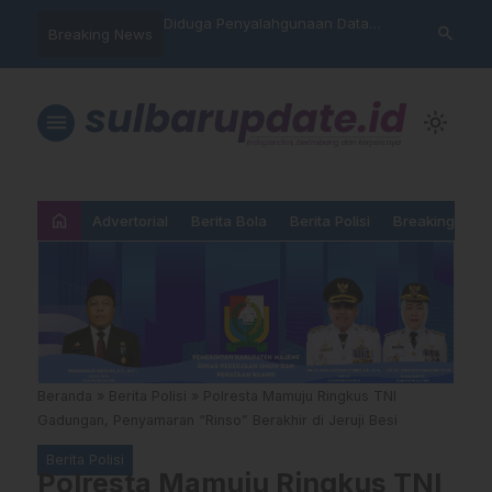
nyalahgunaan Data
Sat Reskrim Polres Majene
Aktivis “War
search
Breaking News
…
 Warga Mamasa Kaget
Launching Unit Reaksi Cepat
Mamasa: “KU
ercatat Menunggak di
Nama, Atura
Dipermainka
menu
light_mode
home
Advertorial
Berita Bola
Berita Polisi
Breaking New
Beranda
»
Berita Polisi
»
Polresta Mamuju Ringkus TNI
Gadungan, Penyamaran “Rinso” Berakhir di Jeruji Besi
Berita Polisi
Polresta Mamuju Ringkus TNI