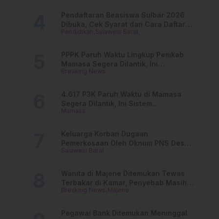
Pendaftaran Beasiswa Sulbar 2026
Dibuka, Cek Syarat dan Cara Daftar
Pendidikan
Sulawesi Barat
Online
PPPK Paruh Waktu Lingkup Pemkab
Mamasa Segera Dilantik, Ini
Breaking News
Jadwalnya!
4.617 P3K Paruh Waktu di Mamasa
Segera Dilantik, Ini Sistem
Mamasa
Penggajiannya!
Keluarga Korban Dugaan
Pemerkosaan Oleh Oknum PNS Desak
Sulawesi Barat
Transparansi Kejari Mamasa
Wanita di Majene Ditemukan Tewas
Terbakar di Kamar, Penyebab Masih
Breaking News
Majene
Misterius
Pegawai Bank Ditemukan Meninggal