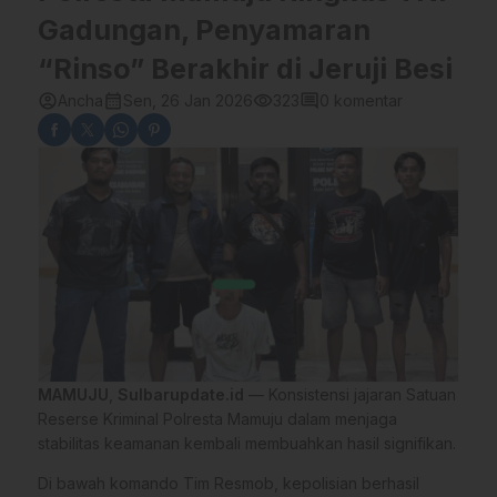
Gadungan, Penyamaran
“Rinso” Berakhir di Jeruji Besi
account_circle
calendar_month
visibility
comment
Ancha
Sen, 26 Jan 2026
323
0 komentar
MAMUJU
,
Sulbarupdate.id
— Konsistensi jajaran Satuan
Reserse Kriminal Polresta Mamuju dalam menjaga
stabilitas keamanan kembali membuahkan hasil signifikan.
Di bawah komando Tim Resmob, kepolisian berhasil