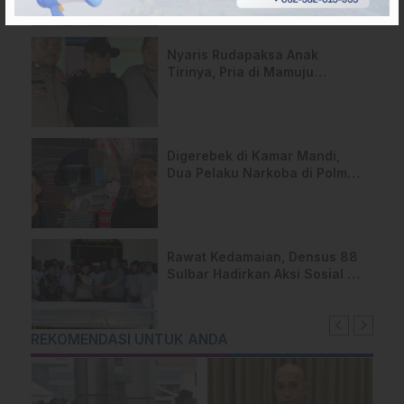
Sekolah
Nyaris Rudapaksa Anak
Tirinya, Pria di Mamuju
Ditangkap Polisi
Digerebek di Kamar Mandi,
Dua Pelaku Narkoba di Polman
Ditangkap Polisi
Rawat Kedamaian, Densus 88
Sulbar Hadirkan Aksi Sosial di
Pepana Mambi
REKOMENDASI UNTUK ANDA