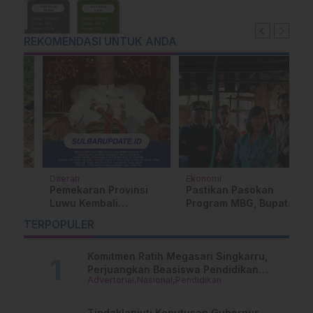
Ribuan Penerima Manfaat
REKOMENDASI UNTUK ANDA
Daerah
Ekonomi
H
Pemekaran Provinsi
Pastikan Pasokan
2
Luwu Kembali
Program MBG, Bupati
D
a
Menggema
Mamasa Tinjau
d
TERPOPULER
Industri Tempe di
B
Tamalantik
Komitmen Ratih Megasari Singkarru,
Perjuangkan Beasiswa Pendidikan
Advertorial
Nasional
Pendidikan
Dari PAUD Hingga Perguruan Tinggi
Tindaklanjuti Keputusan Gubernur,