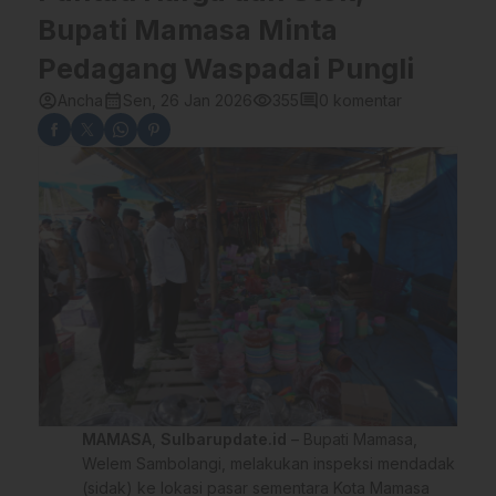
Bupati Mamasa Minta
Pedagang Waspadai Pungli
account_circle
calendar_month
visibility
comment
Ancha
Sen, 26 Jan 2026
355
0 komentar
MAMASA
,
Sulbarupdate.id
– Bupati Mamasa,
Welem Sambolangi, melakukan inspeksi mendadak
(sidak) ke lokasi pasar sementara Kota Mamasa