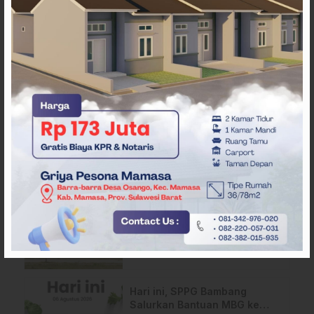
ARTIKEL TERKAIT
HMI Komisariat STIKES BBM
Salurkan Bantuan bagi Korban
Kebakaran di Limboro
SPPG Mehalaan Salurkan
MBG ke Ribuan Penerima
Manfaat
Jelang HUT ke-81 RI, Anggota
Paskibraka Mamasa Genjot
Latihan
Hari ini, SPPG Bambang
Salurkan Bantuan MBG ke