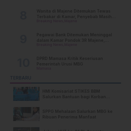
Wanita di Majene Ditemukan Tewas
Terbakar di Kamar, Penyebab Masih
Breaking News
Majene
Misterius
Pegawai Bank Ditemukan Meninggal
dalam Kamar Pondok 3R Majene,
Breaking News
Majene
Polisi Lakukan Penyelidikan
DPRD Mamasa Kritik Keseriusan
Pemerintah Urusi MBG
Mamasa
TERBARU
HMI Komisariat STIKES BBM
Salurkan Bantuan bagi Korban
Kebakaran di Limboro
SPPG Mehalaan Salurkan MBG ke
Ribuan Penerima Manfaat