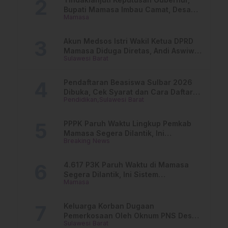
Bupati Mamasa Imbau Camat, Desa
Mamasa
dan Lurah
Akun Medsos Istri Wakil Ketua DPRD
Mamasa Diduga Diretas, Andi Aswiwin
Sulawesi Barat
Buka Suara
Pendaftaran Beasiswa Sulbar 2026
Dibuka, Cek Syarat dan Cara Daftar
Pendidikan
Sulawesi Barat
Online
PPPK Paruh Waktu Lingkup Pemkab
Mamasa Segera Dilantik, Ini
Breaking News
Jadwalnya!
4.617 P3K Paruh Waktu di Mamasa
Segera Dilantik, Ini Sistem
Mamasa
Penggajiannya!
Keluarga Korban Dugaan
Pemerkosaan Oleh Oknum PNS Desak
Sulawesi Barat
Transparansi Kejari Mamasa