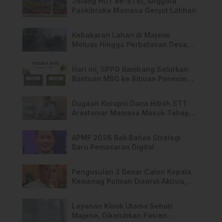
Jelang HUT ke-81 RI, Anggota
Paskibraka Mamasa Genjot Latihan
Kebakaran Lahan di Majene
Meluas Hingga Perbatasan Desa,
Warga Soroti Dugaan Kelalaian
Pemilik Lahan
Hari ini, SPPG Bambang Salurkan
Bantuan MBG ke Ribuan Penerima
Manfaat
Dugaan Korupsi Dana Hibah STT
Arastamar Mamasa Masuk Tahap
Pralidik, 19 Saksi Terperiksa
APMF 2026 Bali Bahas Strategi
Baru Pemasaran Digital
Pengusulan 3 Besar Calon Kepala
Kemenag Polman Disorot Aktivis,
Riskul:”Ada Dugaan Nepotisme “
Layanan Klinik Utama Sehati
Majene, Dikeluhkan Pasien