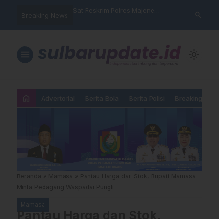
nyalahgunaan Data
Sat Reskrim Polres Majene
Aktivis “War
search
Breaking News
 Warga Mamasa Kaget
Launching Unit Reaksi Cepat
Mamasa: “KU
ercatat Menunggak di
Nama, Atura
Dipermainka
menu
light_mode
home
Advertorial
Berita Bola
Berita Polisi
Breaking New
Beranda
»
Mamasa
»
Pantau Harga dan Stok, Bupati Mamasa
Minta Pedagang Waspadai Pungli
Mamasa
Pantau Harga dan Stok,