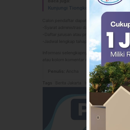
Baca juga:
Kunjungi Tiongkok, Sukriadi Amil D
Calon pendaftar dapat melihat rincian menge
-Syarat administrasi dan kualifikasi nilai.
-Daftar jurusan atau program studi yang ters
-Jadwal lengkap tahapan seleksi (tes akademi
Informasi selengkapnya mengenai pendaftaran
atau kolom komentar di bawah ini.(*)
Penulis
: Ancha
Tags
Berita Jakarta
Info pendaftaran Unhan 