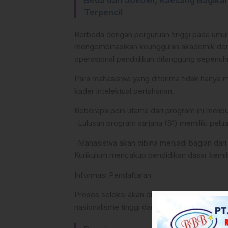
Beda dari Jokowi, Kaesang Bagikan
Terpencil
Berbeda dengan perguruan tinggi pada umu
mengombinasikan keunggulan akademik deng
operasional pendidikan ditanggung sepenuh
Para mahasiswa yang diterima tidak hanya m
kader intelektual pertahanan.
Beberapa poin utama dari program ini melipu
-Lulusan program sarjana (S1) memiliki pel
-Mahasiswa akan dibina menjadi bagian dar
Kurikulum mencakup pendidikan dasar kemilit
Informasi Pendaftaran
Proses seleksi akan dilakukan secara ketat
nasionalisme tinggi dan kecerdasan intelektu