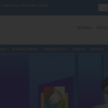
 Launching Unit Reaksi Cepat
Aktivis “W
Yang Diper
BERANDA
PRIVAC
olisi
Breaking News
Cipayung Plus
Daerah
Ekonomi