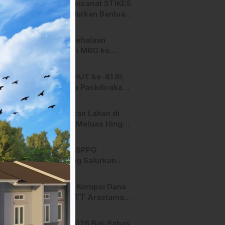
HMI Komisariat STIKES
BBM Salurkan Bantuan
bagi Korban Kebakaran
di Limboro
SPPG Mehalaan
Salurkan MBG ke
Ribuan Penerima
Manfaat
Jelang HUT ke-81 RI,
Anggota Paskibraka
Mamasa Genjot
Latihan
Kebakaran Lahan di
Majene Meluas Hingga
Perbatasan Desa,
Warga Soroti Dugaan
Hari ini, SPPG
Kelalaian Pemilik Lahan
Bambang Salurkan
Bantuan MBG ke
Ribuan Penerima
Dugaan Korupsi Dana
Manfaat
Hibah STT Arastamar
Mamasa Masuk Tahap
Pralidik, 19 Saksi
APMF 2026 Bali Bahas