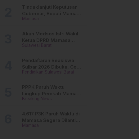
Tinggi
Tindaklanjuti Keputusan
Gubernur, Bupati Mamasa
Mamasa
Imbau Camat, Desa dan
Lurah
Akun Medsos Istri Wakil
Ketua DPRD Mamasa
Sulawesi Barat
Diduga Diretas, Andi
Aswiwin Buka Suara
Pendaftaran Beasiswa
Sulbar 2026 Dibuka, Cek
Pendidikan
Sulawesi Barat
Syarat dan Cara Daftar
Online
PPPK Paruh Waktu
Lingkup Pemkab Mamasa
Breaking News
Segera Dilantik, Ini
Jadwalnya!
4.617 P3K Paruh Waktu di
Mamasa Segera Dilantik,
Mamasa
Ini Sistem Penggajiannya!