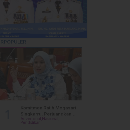
ERPOPULER
Komitmen Ratih Megasari
Singkarru, Perjuangkan
Advertorial
Nasional
Beasiswa Pendidikan Dari
Pendidikan
PAUD Hingga Perguruan