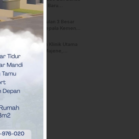
Terperiksa
Strategi Baru
Pemasaran Digital
Pengusulan 3 Besar
Calon Kepala Kemenag
Polman Disorot
Aktivis, Riskul:”Ada
Layanan Klinik Utama
Dugaan Nepotisme “
Sehati Majene,
Dikeluhkan Pasien
Pengguna BPJS Gratis