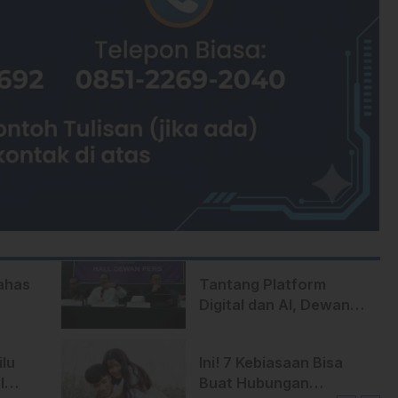
ahas
Tantang Platform
Digital dan AI, Dewan
Pers Matangkan
Usulan RUU Hak Cipta
lu
Ini! 7 Kebiasaan Bisa
l
Buat Hubungan