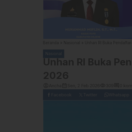
Beranda
»
Nasional
»
Unhan RI Buka Pendafta
Nasional
Unhan RI Buka Pe
2026
account_circle
calendar_month
visibility
comment
Ancha
Sen, 2 Feb 2026
309
0 kom
Facebook
Twitter
Whatsapp