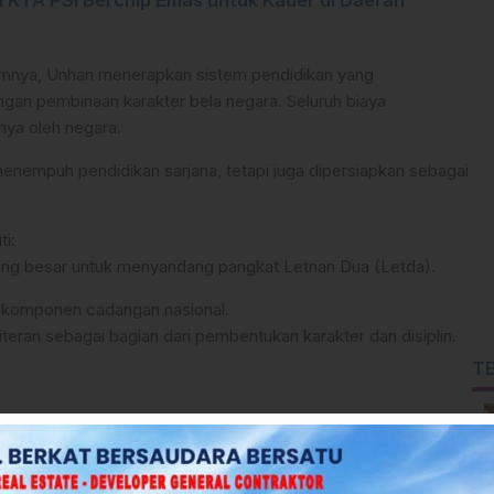
 KTA PSI Berchip Emas untuk Kader di Daerah
mnya, Unhan menerapkan sistem pendidikan yang
an pembinaan karakter bela negara. Seluruh biaya
nya oleh negara.
enempuh pendidikan sarjana, tetapi juga dipersiapkan sebagai
ti:
uang besar untuk menyandang pangkat Letnan Dua (Letda).
i komponen cadangan nasional.
eran sebagai bagian dari pembentukan karakter dan disiplin.
T
 guna menyaring calon mahasiswa terbaik yang memiliki jiwa
al.