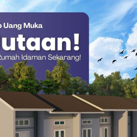
orong Penguatan Industri Nasional
nai:
edia.
k, fisik, dan psikologi).
 dapat diakses melalui tautan resmi yang tertera pada profil
RI
Penerimaan Mahasiswa Baru 2026
Unhan RI