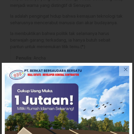
menjadi warna yang distingtif di Senayan.
Ia adalah pengingat hidup bahwa kemajuan teknologi tak
seharusnya mencerabut manusia dari akar budayanya.
Ia membuktikan bahwa politik tak selamanya harus
berwajah garang; terkadang, ia hanya butuh sebait
pantun untuk menemukan titik temu.(*)
Penulis
: Ancha
Tags
Berita Nasional hari ini
Profil Tifatul
Tifatul Sembiring