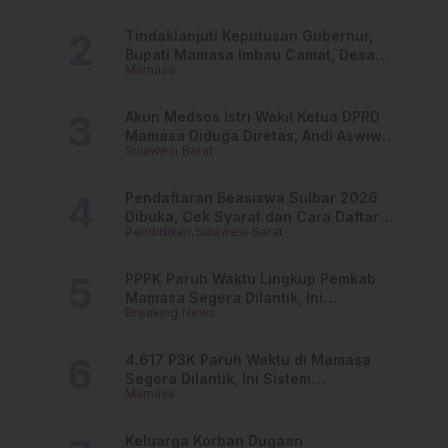
Tindaklanjuti Keputusan Gubernur,
Bupati Mamasa Imbau Camat, Desa
Mamasa
dan Lurah
Akun Medsos Istri Wakil Ketua DPRD
Mamasa Diduga Diretas, Andi Aswiwin
Sulawesi Barat
Buka Suara
Pendaftaran Beasiswa Sulbar 2026
Dibuka, Cek Syarat dan Cara Daftar
Pendidikan
Sulawesi Barat
Online
PPPK Paruh Waktu Lingkup Pemkab
Mamasa Segera Dilantik, Ini
Breaking News
Jadwalnya!
4.617 P3K Paruh Waktu di Mamasa
Segera Dilantik, Ini Sistem
Mamasa
Penggajiannya!
Keluarga Korban Dugaan