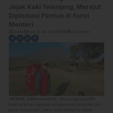
Jejak Kaki Telanjang, Merajut
Diplomasi Pantun di Kursi
Menteri
account_circle
calendar_month
visibility
comment
Ancha
Sen, 12 Jan 2026
415
0 komentar
JAKARTA
,
Sulbarupdate.id
– Jika panggung politik
tanah air kerap dianggap sebagai arena yang kaku dan
penuh ketegangan, maka Tifatul Sembiring adalah