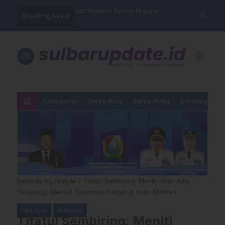
nyalahgunaan Data
Sat Reskrim Polres Majene
Aktivis “War
search
Breaking News
 Warga Mamasa Kaget
Launching Unit Reaksi Cepat
Mamasa: “KU
ercatat Menunggak di
Nama, Atura
Dipermainka
menu
light_mode
home
Advertorial
Berita Bola
Berita Polisi
Breaking New
Beranda
»
Lifestyle
»
Tifatul Sembiring: Meniti Jejak Kaki
Telanjang, Merajut Diplomasi Pantun di Kursi Menteri
Lifestyle
Nasional
Tifatul Sembiring: Meniti