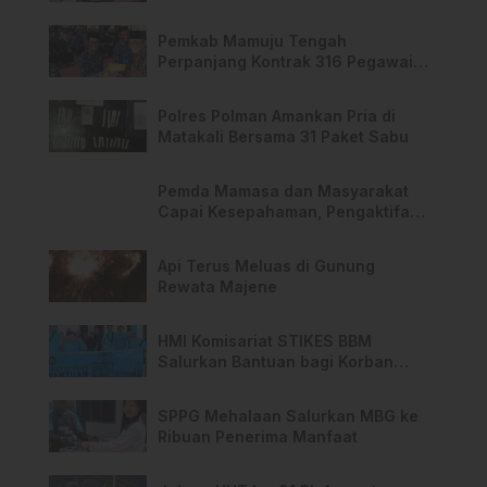
Barang Penting
Pemkab Mamuju Tengah
Perpanjang Kontrak 316 Pegawai
PPPK Hingga 2028
Polres Polman Amankan Pria di
Matakali Bersama 31 Paket Sabu
Pemda Mamasa dan Masyarakat
Capai Kesepahaman, Pengaktifan
TPA Salurano
Api Terus Meluas di Gunung
Rewata Majene
HMI Komisariat STIKES BBM
Salurkan Bantuan bagi Korban
Kebakaran di Limboro
SPPG Mehalaan Salurkan MBG ke
Ribuan Penerima Manfaat