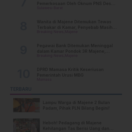
Pemerkosaan Oleh Oknum PNS Desak
Sulawesi Barat
Transparansi Kejari Mamasa
Wanita di Majene Ditemukan Tewas
Terbakar di Kamar, Penyebab Masih
Breaking News
Majene
Misterius
Pegawai Bank Ditemukan Meninggal
dalam Kamar Pondok 3R Majene,
Breaking News
Majene
Polisi Lakukan Penyelidikan
DPRD Mamasa Kritik Keseriusan
Pemerintah Urusi MBG
Mamasa
TERBARU
Lampu Warga di Majene 2 Bulan
Padam, Pihak PLN Bilang Begini!
Heboh! Pedagang di Majene
Kehilangan Tas Berisi Uang dan