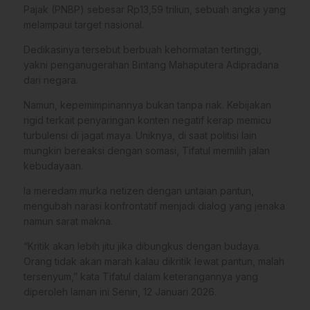
Pajak (PNBP) sebesar Rp13,59 triliun, sebuah angka yang
melampaui target nasional.
Dedikasinya tersebut berbuah kehormatan tertinggi,
yakni penganugerahan Bintang Mahaputera Adipradana
dari negara.
Namun, kepemimpinannya bukan tanpa riak. Kebijakan
rigid terkait penyaringan konten negatif kerap memicu
turbulensi di jagat maya. Uniknya, di saat politisi lain
mungkin bereaksi dengan somasi, Tifatul memilih jalan
kebudayaan.
Ia meredam murka netizen dengan untaian pantun,
mengubah narasi konfrontatif menjadi dialog yang jenaka
namun sarat makna.
“Kritik akan lebih jitu jika dibungkus dengan budaya.
Orang tidak akan marah kalau dikritik lewat pantun, malah
tersenyum,” kata Tifatul dalam keterangannya yang
diperoleh laman ini Senin, 12 Januari 2026.