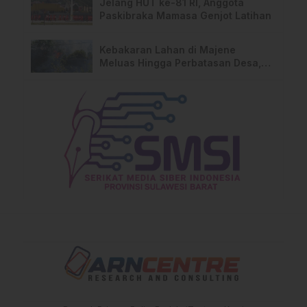
Jelang HUT ke-81 RI, Anggota
Paskibraka Mamasa Genjot Latihan
Kebakaran Lahan di Majene
Meluas Hingga Perbatasan Desa,
Warga Soroti Dugaan Kelalaian
Pemilik Lahan