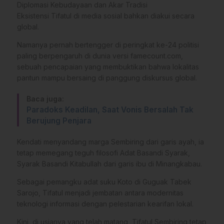
Diplomasi Kebudayaan dan Akar Tradisi
Eksistensi Tifatul di media sosial bahkan diakui secara
global.
Namanya pernah bertengger di peringkat ke-24 politisi
paling berpengaruh di dunia versi famecount.com,
sebuah pencapaian yang membuktikan bahwa lokalitas
pantun mampu bersaing di panggung diskursus global.
Baca juga:
Paradoks Keadilan, Saat Vonis Bersalah Tak
Berujung Penjara
Kendati menyandang marga Sembiring dari garis ayah, ia
tetap memegang teguh filosofi Adat Basandi Syarak,
Syarak Basandi Kitabullah dari garis ibu di Minangkabau.
Sebagai pemangku adat suku Koto di Guguak Tabek
Sarojo, Tifatul menjadi jembatan antara modernitas
teknologi informasi dengan pelestarian kearifan lokal.
Kini, di usianya yang telah matang, Tifatul Sembiring tetap