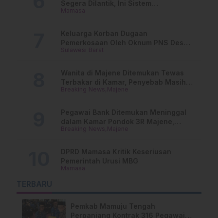
Segera Dilantik, Ini Sistem
Mamasa
Penggajiannya!
Keluarga Korban Dugaan
Pemerkosaan Oleh Oknum PNS Desak
Sulawesi Barat
Transparansi Kejari Mamasa
Wanita di Majene Ditemukan Tewas
Terbakar di Kamar, Penyebab Masih
Breaking News
Majene
Misterius
Pegawai Bank Ditemukan Meninggal
dalam Kamar Pondok 3R Majene,
Breaking News
Majene
Polisi Lakukan Penyelidikan
DPRD Mamasa Kritik Keseriusan
Pemerintah Urusi MBG
Mamasa
TERBARU
Pemkab Mamuju Tengah
Perpanjang Kontrak 316 Pegawai