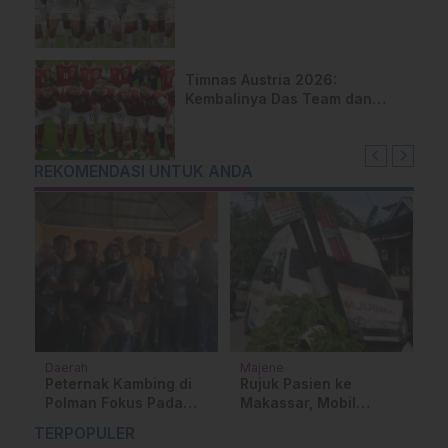
Pengalaman, Disiplin dan
Ambisi Menulis Sejarah Baru
Afrika
Timnas Austria 2026:
Kembalinya Das Team dan
Mimpi Besar Generasi
Rangnick
REKOMENDASI UNTUK ANDA
Daerah
Majene
Be
Peternak Kambing di
Rujuk Pasien ke
K
Polman Fokus Pada
Makassar, Mobil
B
an
Pakan dan
Ambulance RSUD
j
TERPOPULER
Pemeliharaan
Sulbar Kecelakaan di