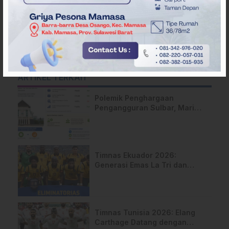
ARTIKEL TERKAIT
Polemik Penghargaan
Pengangguran Sulbar, Mari
Melihat Data Secara Utuh
Timnas Ekuador 2026:
Generasi Emas La Tri dan
Ambisi Mengguncang Peta
Kekuatan Dunia
Timnas Tunisia 2026: Elang
Carthage Datang dengan