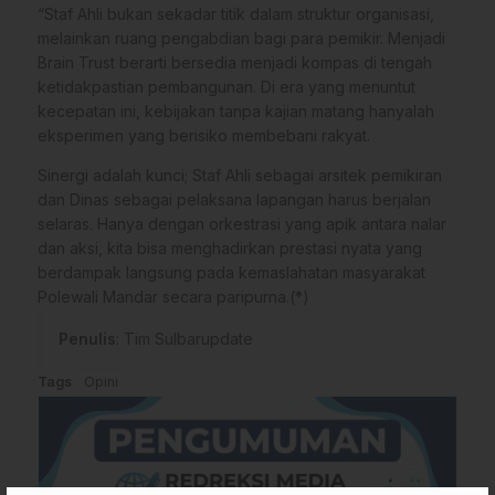
“Staf Ahli bukan sekadar titik dalam struktur organisasi,
melainkan ruang pengabdian bagi para pemikir. Menjadi
Brain Trust berarti bersedia menjadi kompas di tengah
ketidakpastian pembangunan. Di era yang menuntut
kecepatan ini, kebijakan tanpa kajian matang hanyalah
eksperimen yang berisiko membebani rakyat.
Sinergi adalah kunci; Staf Ahli sebagai arsitek pemikiran
dan Dinas sebagai pelaksana lapangan harus berjalan
selaras. Hanya dengan orkestrasi yang apik antara nalar
dan aksi, kita bisa menghadirkan prestasi nyata yang
berdampak langsung pada kemaslahatan masyarakat
Polewali Mandar secara paripurna.(*)
Penulis
: Tim Sulbarupdate
Tags
Opini