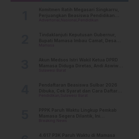
Majene
Komitmen Ratih Megasari Singkarru,
Perjuangkan Beasiswa Pendidikan
Advertorial
Nasional
Pendidikan
Dari PAUD Hingga Perguruan Tinggi
Tindaklanjuti Keputusan Gubernur,
Bupati Mamasa Imbau Camat, Desa
Mamasa
dan Lurah
Akun Medsos Istri Wakil Ketua DPRD
Mamasa Diduga Diretas, Andi Aswiwin
Sulawesi Barat
Buka Suara
Pendaftaran Beasiswa Sulbar 2026
Dibuka, Cek Syarat dan Cara Daftar
Pendidikan
Sulawesi Barat
Online
PPPK Paruh Waktu Lingkup Pemkab
Mamasa Segera Dilantik, Ini
Breaking News
Jadwalnya!
4.617 P3K Paruh Waktu di Mamasa