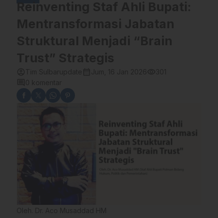
Reinventing Staf Ahli Bupati:
Mentransformasi Jabatan
Struktural Menjadi “Brain
Trust” Strategis
account_circle
calendar_month
visibility
Tim Sulbarupdate
Jum, 16 Jan 2026
301
comment
0 komentar
Oleh. Dr. Aco Musaddad HM