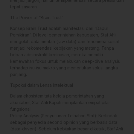
menjadi jargon, namun terimplementasi secara presisi dan
tepat sasaran.
The Power of “Brain Trust”
Konsep Brain Trust adalah manifestasi dari “Dapur
Pemikiran”. Di level pemerintahan kabupaten, Staf Ahli
mengolah data mentah (raw data) dan fenomena sosial
menjadi rekomendasi kebijakan yang matang. Tanpa
beban administratif kedinasan, mereka memiliki
kemewahan fokus untuk melakukan deep-dive analysis
terhadap isu-isu makro yang memerlukan solusi jangka
panjang.
Tupoksi dalam Lensa Intelektual
Dalam ekosistem tata kelola pemerintahan yang
akuntabel, Staf Ahli Bupati menjalankan empat pilar
fungsional:
Policy Analysis (Penyusunan Telaahan Staf): Bertindak
sebagai penyedia second opinion yang berbasis data
(data-driven). Sebelum kebijakan besar diketuk, Staf Ahli