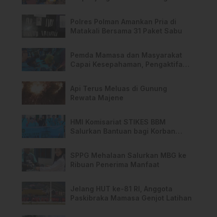
PPPK Hingga 2028
Polres Polman Amankan Pria di
Matakali Bersama 31 Paket Sabu
Pemda Mamasa dan Masyarakat
Capai Kesepahaman, Pengaktifan
TPA Salurano
Api Terus Meluas di Gunung
Rewata Majene
HMI Komisariat STIKES BBM
Salurkan Bantuan bagi Korban
Kebakaran di Limboro
SPPG Mehalaan Salurkan MBG ke
Ribuan Penerima Manfaat
Jelang HUT ke-81 RI, Anggota
Paskibraka Mamasa Genjot Latihan