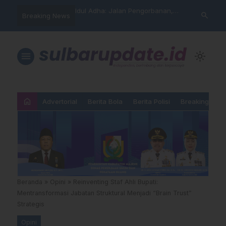
arning” BPD Sulselbar
Idul Adha: Jalan Pengorbanan,
PUPR Majene 
search
Breaking News
KUR; Modus Pinjam
Ketundukan dan Kemanusiaan
Lintas Lemba
ran Main Yang
Hadiri Sertij
kan”
Agama
menu
light_mode
home
Advertorial
Berita Bola
Berita Polisi
Breaking New
Beranda
»
Opini
»
Reinventing Staf Ahli Bupati:
Mentransformasi Jabatan Struktural Menjadi “Brain Trust”
Strategis
Opini