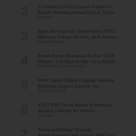
Tindaklanjuti Keputusan Gubernur,
Bupati Mamasa Imbau Camat, Desa
Mamasa
dan Lurah
Akun Medsos Istri Wakil Ketua DPRD
Mamasa Diduga Diretas, Andi Aswiwin
Sulawesi Barat
Buka Suara
Pendaftaran Beasiswa Sulbar 2026
Dibuka, Cek Syarat dan Cara Daftar
Pendidikan
Sulawesi Barat
Online
PPPK Paruh Waktu Lingkup Pemkab
Mamasa Segera Dilantik, Ini
Breaking News
Jadwalnya!
4.617 P3K Paruh Waktu di Mamasa
Segera Dilantik, Ini Sistem
Mamasa
Penggajiannya!
Keluarga Korban Dugaan
Pemerkosaan Oleh Oknum PNS Desak