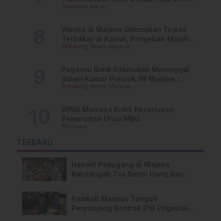
Sulawesi Barat
Transparansi Kejari Mamasa
Wanita di Majene Ditemukan Tewas
Terbakar di Kamar, Penyebab Masih
Breaking News
Majene
Misterius
Pegawai Bank Ditemukan Meninggal
dalam Kamar Pondok 3R Majene,
Breaking News
Majene
Polisi Lakukan Penyelidikan
DPRD Mamasa Kritik Keseriusan
Pemerintah Urusi MBG
Mamasa
TERBARU
Heboh! Pedagang di Majene
Kehilangan Tas Berisi Uang dan
Barang Penting
Pemkab Mamuju Tengah
Perpanjang Kontrak 316 Pegawai
PPPK Hingga 2028