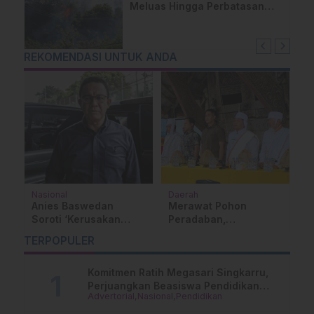
Meluas Hingga Perbatasan
Desa, Warga Soroti Dugaan
Kelalaian Pemilik Lahan
REKOMENDASI UNTUK ANDA
Nasional
Daerah
M
Anies Baswedan
Merawat Pohon
M
Soroti ‘Kerusakan
Peradaban,
T
Ganda’ Indonesia,
Revitalisasi Adat di
L
TERPOPULER
Rakyat Belum
Banua Layuk Mamasa
P
Sejahtera, Alam Sudah
D
Rusak
Komitmen Ratih Megasari Singkarru,
Perjuangkan Beasiswa Pendidikan
Advertorial
Nasional
Pendidikan
Dari PAUD Hingga Perguruan Tinggi