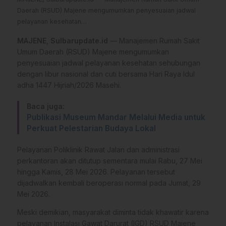
Daerah (RSUD) Majene mengumumkan penyesuaian jadwal
pelayanan kesehatan…
MAJENE
,
Sulbarupdate.id
— Manajemen Rumah Sakit
Umum Daerah (RSUD) Majene mengumumkan
penyesuaian jadwal pelayanan kesehatan sehubungan
dengan libur nasional dan cuti bersama Hari Raya Idul
adha 1447 Hijriah/2026 Masehi.
Baca juga:
Publikasi Museum Mandar Melalui Media untuk
Perkuat Pelestarian Budaya Lokal
Pelayanan Poliklinik Rawat Jalan dan administrasi
perkantoran akan ditutup sementara mulai Rabu, 27 Mei
hingga Kamis, 28 Mei 2026. Pelayanan tersebut
dijadwalkan kembali beroperasi normal pada Jumat, 29
Mei 2026.
Meski demikian, masyarakat diminta tidak khawatir karena
pelayanan Instalasi Gawat Darurat (IGD) RSUD Majene