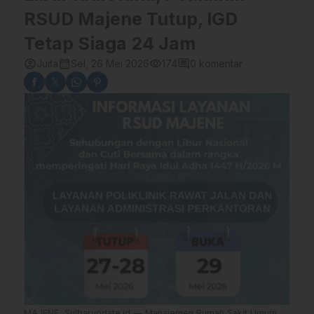
RSUD Majene Tutup, IGD
Tetap Siaga 24 Jam
account_circle
calendar_month
visibility
comment
Juita
Sel, 26 Mei 2026
174
0 komentar
MAJENE, Sulbarupdate.id — Manajemen Rumah Sakit Umum