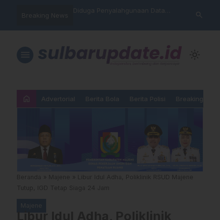
nyalahgunaan Data
Sat Reskrim Polres Majene
Aktivis “War
search
Breaking News
 Warga Mamasa Kaget
Launching Unit Reaksi Cepat
Mamasa: “KU
ercatat Menunggak di
Nama, Atura
Dipermainka
menu
light_mode
home
Advertorial
Berita Bola
Berita Polisi
Breaking New
Beranda
»
Majene
»
Libur Idul Adha, Poliklinik RSUD Majene
Tutup, IGD Tetap Siaga 24 Jam
Majene
Libur Idul Adha, Poliklinik