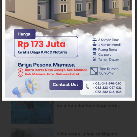
ARTIKEL TERKAIT
Heboh! Pedagang di Majene
Kehilangan Tas Berisi Uang
dan Barang Penting
Api Terus Meluas di Gunung
Rewata Majene
HMI Komisariat STIKES BBM
Salurkan Bantuan bagi Korban
Kebakaran di Limboro
Kebakaran Lahan di Majene