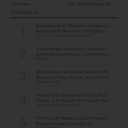
P
Pertama
118, SMSI Mateng:Pers
P
Pembangunan RS
Harus Jaga
M
TERPOPULER
Kondosapata’ Segera
Kedaulatan Informasi
S
Dimulai
di Era Digital
Komitmen Ratih Megasari Singkarru,
Perjuangkan Beasiswa Pendidikan
Advertorial
Nasional
Pendidikan
Dari PAUD Hingga Perguruan Tinggi
Tindaklanjuti Keputusan Gubernur,
Bupati Mamasa Imbau Camat, Desa
Mamasa
dan Lurah
Akun Medsos Istri Wakil Ketua DPRD
Mamasa Diduga Diretas, Andi Aswiwin
Sulawesi Barat
Buka Suara
Pendaftaran Beasiswa Sulbar 2026
Dibuka, Cek Syarat dan Cara Daftar
Pendidikan
Sulawesi Barat
Online
PPPK Paruh Waktu Lingkup Pemkab
Mamasa Segera Dilantik, Ini
Breaking News