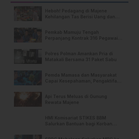
Heboh! Pedagang di Majene
Kehilangan Tas Berisi Uang dan
Barang Penting
Pemkab Mamuju Tengah
Perpanjang Kontrak 316 Pegawai
PPPK Hingga 2028
Polres Polman Amankan Pria di
Matakali Bersama 31 Paket Sabu
Pemda Mamasa dan Masyarakat
Capai Kesepahaman, Pengaktifan
TPA Salurano
Api Terus Meluas di Gunung
Rewata Majene
HMI Komisariat STIKES BBM
Salurkan Bantuan bagi Korban
Kebakaran di Limboro