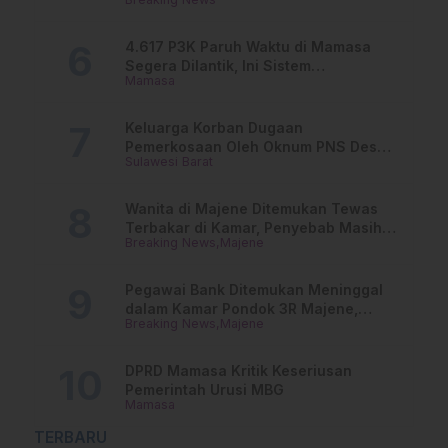
Jadwalnya!
4.617 P3K Paruh Waktu di Mamasa
Segera Dilantik, Ini Sistem
Mamasa
Penggajiannya!
Keluarga Korban Dugaan
Pemerkosaan Oleh Oknum PNS Desak
Sulawesi Barat
Transparansi Kejari Mamasa
Wanita di Majene Ditemukan Tewas
Terbakar di Kamar, Penyebab Masih
Breaking News
Majene
Misterius
Pegawai Bank Ditemukan Meninggal
dalam Kamar Pondok 3R Majene,
Breaking News
Majene
Polisi Lakukan Penyelidikan
DPRD Mamasa Kritik Keseriusan
Pemerintah Urusi MBG
Mamasa
TERBARU