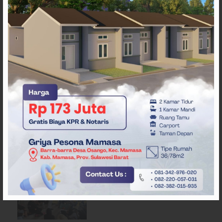
ARTIKEL TERKAIT
Pergantian Wakil Gubernur
Sulbar Mengerucut, Demokrat
Kantongi SK DPP untuk
Samsul Samad
Desak Pemerataan MBG,
Ribuan Massa Unjuk Rasa di
DPRD Sulbar