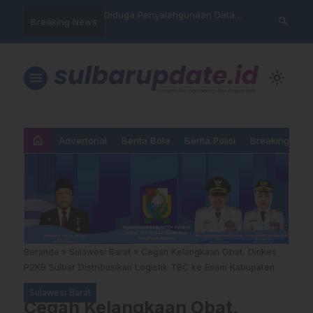
uga Penyalahgunaan Data
Sat Reskrim Polres Majene
Aktivi
search
Breaking News
abah, Warga Mamasa Kaget
Launching Unit Reaksi Cepat
Mamas
anya Tercatat Menunggak di
Nama,
M
Diper
menu
light_mode
home
Advertorial
Berita Bola
Berita Polisi
Breaking New
Beranda
»
Sulawesi Barat
»
Cegah Kelangkaan Obat, Dinkes
P2KB Sulbar Distribusikan Logistik TBC ke Enam Kabupaten
Sulawesi Barat
Cegah Kelangkaan Obat,