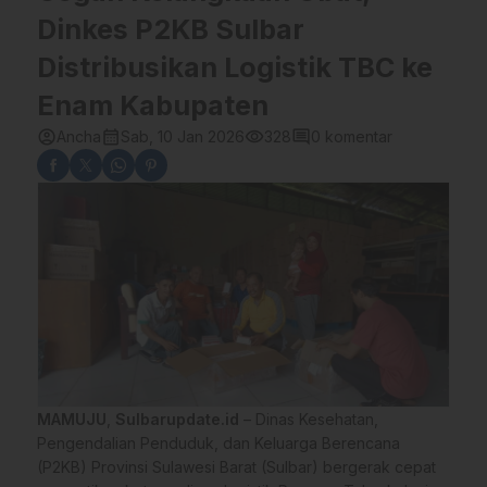
Dinkes P2KB Sulbar
Distribusikan Logistik TBC ke
Enam Kabupaten
account_circle
calendar_month
visibility
comment
Ancha
Sab, 10 Jan 2026
328
0 komentar
MAMUJU
,
Sulbarupdate.id
– Dinas Kesehatan,
Pengendalian Penduduk, dan Keluarga Berencana
(P2KB) Provinsi Sulawesi Barat (Sulbar) bergerak cepat