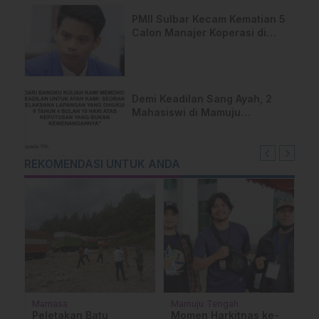
PMII Sulbar Kecam Kematian 5
Calon Manajer Koperasi di
Pelatihan Kemenhan
Demi Keadilan Sang Ayah, 2
Mahasiswi di Mamuju
Layangkan Surat Terbuka
untuk Presiden
REKOMENDASI UNTUK ANDA
Mamasa
Mamuju Tengah
Su
Peletakan Batu
Momen Harkitnas ke-
S