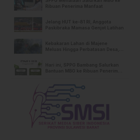
SPPG Mehalaan Salurkan MBG ke
Ribuan Penerima Manfaat
Jelang HUT ke-81 RI, Anggota
Paskibraka Mamasa Genjot Latihan
Kebakaran Lahan di Majene
Meluas Hingga Perbatasan Desa,
Warga Soroti Dugaan Kelalaian
Pemilik Lahan
Hari ini, SPPG Bambang Salurkan
Bantuan MBG ke Ribuan Penerima
Manfaat